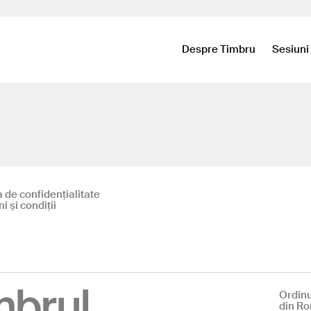
Despre Timbru
Sesiuni
a de confidențialitate
 și condiții
Ordinu
din R