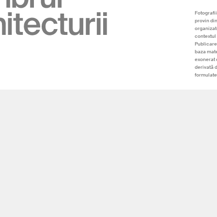
Fotografii
provin di
organizato
contextul 
Publicare
baza mate
exonerat 
derivată 
formulate