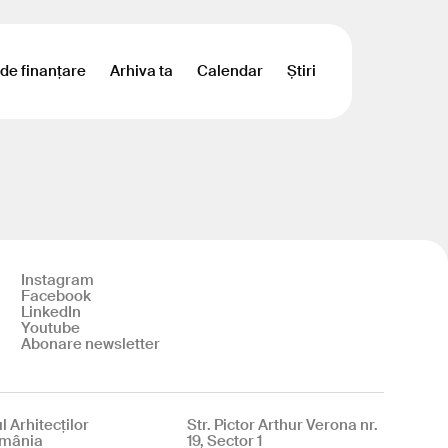
 de finanțare
Arhiva ta
Calendar
Știri
Instagram
Facebook
LinkedIn
Youtube
Abonare newsletter
l Arhitecților
Str. Pictor Arthur Verona nr.
omânia
19, Sector 1