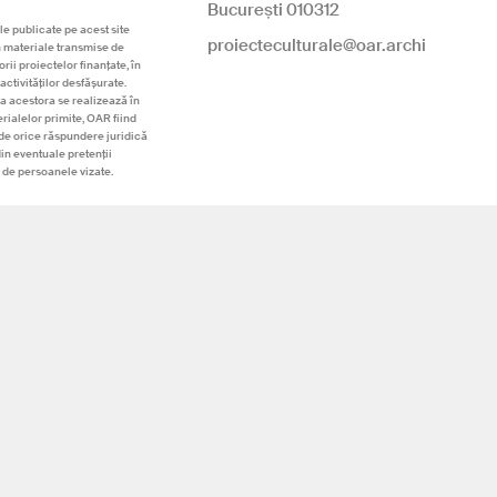
București 010312
le publicate pe acest site
proiecteculturale@oar.archi
n materiale transmise de
rii proiectelor finanțate, în
activităților desfășurate.
a acestora se realizează în
rialelor primite, OAR fiind
de orice răspundere juridică
din eventuale pretenții
 de persoanele vizate.