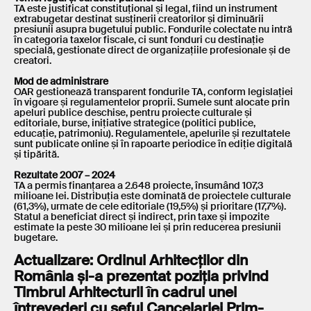
TA este justificat constituțional și legal, fiind un instrument
extrabugetar destinat susținerii creatorilor și diminuării
presiunii asupra bugetului public. Fondurile colectate nu intră
în categoria taxelor fiscale, ci sunt fonduri cu destinație
specială, gestionate direct de organizațiile profesionale și de
creatori.
Mod de administrare
OAR gestionează transparent fondurile TA, conform legislației
în vigoare și regulamentelor proprii. Sumele sunt alocate prin
apeluri publice deschise, pentru proiecte culturale și
editoriale, burse, inițiative strategice (politici publice,
educație, patrimoniu). Regulamentele, apelurile și rezultatele
sunt publicate online și în rapoarte periodice în ediție digitală
și tipărită.
Rezultate 2007 – 2024
TA a permis finanțarea a 2.648 proiecte, însumând 107,3
milioane lei. Distribuția este dominată de proiectele culturale
(61,3%), urmate de cele editoriale (19,5%) și prioritare (17,7%).
Statul a beneficiat direct și indirect, prin taxe și impozite
estimate la peste 30 milioane lei și prin reducerea presiunii
bugetare.
Actualizare: Ordinul Arhitecților din
România și-a prezentat poziția privind
Timbrul Arhitecturii în cadrul unei
întrevederi cu șeful Cancelariei Prim-