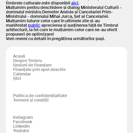
timbrele culturale este disponibil
aici
.
Mulțumim pentru deschidere și dialog Ministerului Culturii –
domnului ministru Demeter András și Cancelariei Prim-
Ministrului – domnului Mihai Jurca, Șef al Cancelariei.
Mulțumim tuturor celor care în ultimele zile și-au
manifestat
public
aprecierea și susținerea față de Timbrul
arhitecturii, la fel cum le mulțumim celor care ne-au oferit
propuneri de optimizare!
Vom reveni cu detalii în pregătirea următorilor pași.
Acasă
Despre Timbru
Sesiuni de finanțare
Finanțate prin apel deschis
Calendar
Știri
Politica de confidențialitate
Termeni și condiții
Instagram
Facebook
LinkedIn
Youtube