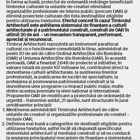
În forma actuală, proiectul de ordonanță restrânge beneficiarii
timbrelor culturale la uniunile de creatori eliminând
organizațiile profesionale de interes public (precum OAR) și
elimină proiectele culturale din lista destinațiilor eligibile
pentru utilizarea fondurilor.
Efectul concret în cazul Timbrului
Arhitecturii este anihilarea sistemului de finanțare a culturii
arhitecturale și a patrimoniului construit, construit de OAR în
ultimii 20 de ani – un mecanism transparent, performant,
apreciat și recunoscut.
Timbrul Arhitecturii reprezintă un instrument parafiscal
cultural cu o funcționare consolidată în timp, administrat de
peste 20 de ani de către Ordinul Arhitecților din România
(OAR) și Uniunea Arhitecților din România (UAR). În această
perioadă, OAR a finanțat 2.648 de proiecte și inițiative, în
valoare totală de peste 107 milioane lei, contribuind direct la
dezvoltarea culturii arhitecturale, la susținerea tinerilor
profesioniști, la publicarea de lucrări de specialitate, la
protejarea și promovarea patrimoniului construit și la
dezvoltarea unor programe cu impact public major, multe
dintre acestea premiate la nivel național și internațional.
Propunerile OAR de modificare a proiectului de ordonanță de
urgență – transmise astăzi, 21 aprilie, sunt structurate în jurul
următoarelor principii:
Menținerea administrării Timbrului Arhitecturii de către
uniunile de creatori și organizațiile profesionale de creatori –
inclusiv OAR;
Definirea mai bună a categoriilor de destinații eligibile pentru
utilizarea fondurilor, astfel încât să răspundă specificului
domeniului arhitecturii și mediului construit și să nu conducă
la anularea principalului mecanism de finanțare a domeniului.