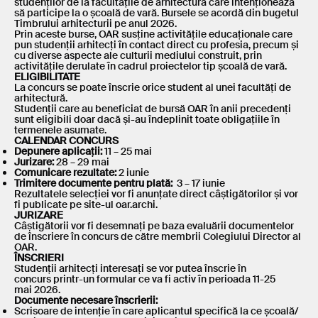
studenților de la facultățile de arhitectură care intenționează
să participe la o școală de vară. Bursele se acordă din bugetul
Timbrului arhitecturii pe anul 2026.
Prin aceste burse, OAR susține activitățile educaționale care
pun studenții arhitecți în contact direct cu profesia, precum și
cu diverse aspecte ale culturii mediului construit, prin
activitățile derulate în cadrul proiectelor tip școală de vară.
ELIGIBILITATE
La concurs se poate înscrie orice student al unei facultăți de
arhitectură.
Studenții care au beneficiat de bursă OAR în anii precedenți
sunt eligibili doar dacă și-au îndeplinit toate obligațiile în
termenele asumate.
CALENDAR CONCURS
Depunere aplicații:
11 – 25 mai
Jurizare:
28 – 29 mai
Comunicare rezultate:
2 iunie
Trimitere documente pentru plată:
3 – 17 iunie
Rezultatele selecției vor fi anunțate direct câștigătorilor și vor
fi publicate pe site-ul oar.archi.
JURIZARE
Câștigătorii vor fi desemnați pe baza evaluării documentelor
de înscriere în concurs de către membrii Colegiului Director al
OAR.
ÎNSCRIERI
Studenții arhitecți interesați se vor putea înscrie în
concurs printr-un formular ce va fi activ în perioada 11-25
mai 2026.
Documente necesare înscrierii:
Scrisoare de intenție în care aplicantul specifică la ce școală/