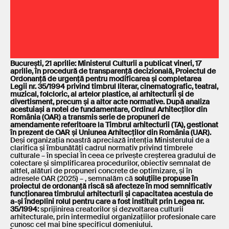
București, 21 aprilie: Ministerul Culturii a publicat vineri, 17
aprilie, în procedură de transparență decizională, Proiectul de
Ordonanță de urgență pentru modificarea și completarea
Legii nr. 35/1994 privind timbrul literar, cinematografic, teatral,
muzical, folcloric, al artelor plastice, al arhitecturii și de
divertisment, precum și a altor acte normative. După analiza
acestuiași a notei de fundamentare, Ordinul Arhitecților din
România (OAR) a transmis serie de propuneri de
amendamente referitoare la Timbrul arhitecturii (TA), gestionat
în prezent de OAR și Uniunea Arhitecților din România (UAR).
Deși organizația noastră apreciază intenția Ministerului de a
clarifica și îmbunătăți cadrul normativ privind timbrele
culturale – în special în ceea ce privește creșterea gradului de
colectare și simplificarea procedurilor, obiectiv semnalat de
altfel, alături de propuneri concrete de optimizare, și în
adresele OAR (2025) – , semnalăm că
soluțiile propuse în
proiectul de ordonanță riscă să afecteze în mod semnificativ
funcționarea timbrului arhitecturii și capacitatea acestuia de
a-și îndeplini rolul pentru care a fost instituit prin Legea nr.
35/1994:
sprijinirea creatorilor și dezvoltarea culturii
arhitecturale, prin intermediul organizațiilor profesionale care
cunosc cel mai bine specificul domeniului.