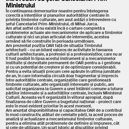
Ministrului
În continuarea demersurilor noastre pentru înțelegerea
corectă a intențiilor și planurilor autorităților centrale în
privința timbrelor culturale, am avut astăzi o întrevedere cu
șeful Cancelariei Prim-Ministrului, dl Mihai Jurca.
Am aflat astfel că nu există încă o cartare completă a
problemelor actuale ale mecanismelor de aplicare a timbrelor
culturale și nici un plan articulat de intervenție, acestea
urmând să fie construite în perioada următoare.
Am prezentat poziția OAR față de situația Timbrului
arhitecturii – cu un bilanț valoros de activitate în favoarea
culturii arhitecturale, a profesiei și a profesioniștilor, care nu ar
fi fost posibil în lipsa acestui instrument și a mecanismelor
instituite și dezvoltate permanent de OAR pentru a-l gestiona
și cu un potențial de creștere și de optimizare considerabil.
Pentru a evita situații precum cele apărute în ultima jumătate
de an, în care informația circulă doar fragmentar și imprecis
între autoritățile centrale, organizațiile care gestionează
timbrele culturale, alte organizații interesate și public, am
solicitat organizarea la Guvern a unei întâlniri comune a tuturor
părților interesate și a autorităților centrale, inclusiv Ministerul
Culturii. Aceasta va fi organizată în viitorul apropiat, după
finalizarea de către Guvern a bugetului național – proiect care
este în mod evident prioritar în acest moment.
Am anunțat disponibilitatea și capacitatea OAR de a contribui
în mod constructiv, alături de celelalte părți, la acest proces de
analiză și actualizare a mecanismului timbrelor culturale,
pentru a elimina atât problemele de definire și impunere, cât
și cele de utilizare. Un scurt istoric al discuțiilor privind