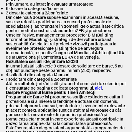
Prin urmare, au intrat în evaluare următoarele:
6 dosare la categoria 1/cursuri
3 dosar la categoria 2/conferințe
Din cele nouă dosare supuse examinării în această sesiune,
șase se referă la participarea la cursuri profesionale de
specializare și aprofundare în domenii de o actualitate critică
pentru mediul construit: standarde nZEB și proiectarea
Caselor Pasive, managementul proceselor BIM (Building
Information Modeling) și strategii de dezvoltare urbană
sustenabilă. Celelalte trei proiecte vizează participarea la
evenimente profesionale și științifice de anvergură
internațională, respectiv Congresul Mondial al Arhitecților UIA
de la Barcelona și Conferința EURA de la Veneția.
Rezultatele sesiunii de jurizare I/2026
În urma jurizării, din cele 9 dosare de solicitare de burse, 5 au
obținut punctaje peste baremul minim (7,50), respectiv:
4 solicitări din categoria 1/cursuri
1 solicitare din categoria 2/conferințe
Atât rezultatele jurizării, cât și raportul comisiei de selecție pot
fi consultate pe pagina dedicată programului,
aici
.
Despre Programul Burse pentru Tineri Arhitecți
Programul de Burse își propune să sprijine extinderea culturii
profesionale și alinierea la tendințele actuale din domeniu,
prin participarea la cursuri, conferințe și evenimente relevante.
În acest context, aplicațiile sunt cu atât mai valoroase cu cât
pornesc de la nevoi reale din practica profesională și
formulează clar modul în care experiența aleasă contribuie la
dezvoltarea proprie, dar și la comunitatea profesională.
Este încurajată o alegere atent argumentată a programelor de