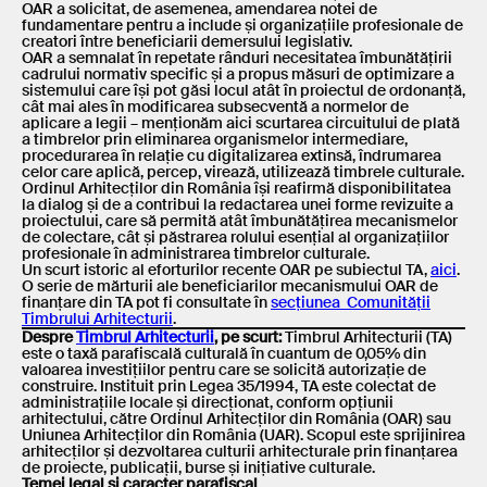
OAR a solicitat, de asemenea, amendarea notei de
fundamentare pentru a include și organizațiile profesionale de
creatori între beneficiarii demersului legislativ.
OAR a semnalat în repetate rânduri necesitatea îmbunătățirii
cadrului normativ specific și a propus măsuri de optimizare a
sistemului care își pot găsi locul atât în proiectul de ordonanță,
cât mai ales în modificarea subsecventă a normelor de
aplicare a legii – menționăm aici scurtarea circuitului de plată
a timbrelor prin eliminarea organismelor intermediare,
procedurarea în relație cu digitalizarea extinsă, îndrumarea
celor care aplică, percep, virează, utilizează timbrele culturale.
Ordinul Arhitecților din România își reafirmă disponibilitatea
la dialog și de a contribui la redactarea unei forme revizuite a
proiectului, care să permită atât îmbunătățirea mecanismelor
de colectare, cât și păstrarea rolului esențial al organizațiilor
profesionale în administrarea timbrelor culturale.
Un scurt istoric al eforturilor recente OAR pe subiectul TA,
aici
.
O serie de mărturii ale beneficiarilor mecanismului OAR de
finanțare din TA pot fi consultate în
secțiunea Comunității
Timbrului Arhitecturii
.
Despre
Timbrul Arhitecturii
, pe scurt:
Timbrul Arhitecturii (TA)
este o taxă parafiscală culturală în cuantum de 0,05% din
valoarea investițiilor pentru care se solicită autorizație de
construire. Instituit prin Legea 35/1994, TA este colectat de
administrațiile locale și direcționat, conform opțiunii
arhitectului, către Ordinul Arhitecților din România (OAR) sau
Uniunea Arhitecților din România (UAR). Scopul este sprijinirea
arhitecților și dezvoltarea culturii arhitecturale prin finanțarea
de proiecte, publicații, burse și inițiative culturale.
Temei legal și caracter parafiscal