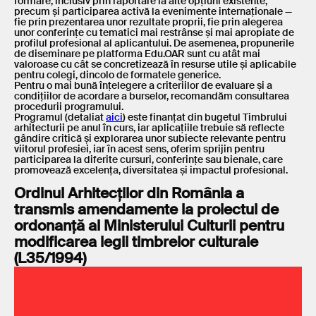
formare, inclusiv prin raportare la alte opțiuni existente,
precum și participarea activă la evenimente internaționale —
fie prin prezentarea unor rezultate proprii, fie prin alegerea
unor conferințe cu tematici mai restrânse și mai apropiate de
profilul profesional al aplicantului. De asemenea, propunerile
de diseminare pe platforma Edu.OAR sunt cu atât mai
valoroase cu cât se concretizează în resurse utile și aplicabile
pentru colegi, dincolo de formatele generice.
Pentru o mai bună înțelegere a criteriilor de evaluare și a
condițiilor de acordare a burselor, recomandăm consultarea
procedurii programului.
Programul (detaliat
aici
) este finanțat din bugetul Timbrului
arhitecturii pe anul în curs, iar aplicațiile trebuie să reflecte
gândire critică și explorarea unor subiecte relevante pentru
viitorul profesiei, iar în acest sens, oferim sprijin pentru
participarea la diferite cursuri, conferințe sau bienale, care
promovează excelența, diversitatea și impactul profesional.
Ordinul Arhitecților din România a
transmis amendamente la proiectul de
ordonanță al Ministerului Culturii pentru
modificarea legii timbrelor culturale
(L35/1994)