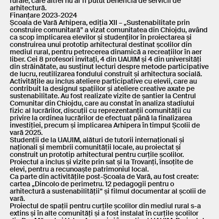
rurale, care altfel nu ar fi putut beneficia de servicii de
arhitectură.
Finanțare 2023-2024
Școala de Vară Arhipera, ediția XII – „Sustenabilitate prin
construire comunitară” a vizat comunitatea din Chiojdu, având
ca scop implicarea elevilor și studenților în proiectarea și
construirea unui prototip arhitectural destinat școlilor din
mediul rural, pentru petrecerea dinamică a recreațiilor în aer
liber. Cei 8 profesori invitați, 4 din UAUIM și 4 din universități
din străinătate, au susținut lecturi despre metode participative
de lucru, reutilizarea fondului construit și arhitectura socială.
Activitățile au inclus ateliere participative cu elevii, care au
contribuit la designul spațiilor și ateliere creative axate pe
sustenabilitate. Au fost realizate vizite de șantier la Centrul
Comunitar din Chiojdu, care au constat în analiza stadiului
fizic al lucrărilor, discuții cu reprezentanții comunității cu
privire la ordinea lucrărilor de efectuat până la finalizarea
investiției, precum și implicarea Arhipera în timpul Școlii de
vară 2025.
Studenții de la UAUIM, alături de tutorii internaționali și
naționali și membrii comunității locale, au proiectat și
construit un prototip arhitectural pentru curțile școlilor.
Proiectul a inclus și vizite prin sat și la Trovanți, însoțite de
elevi, pentru a recunoaște patrimoniul local.
Ca parte din activitățile post-Școala de Vară, au fost create:
cartea „Dincolo de perimetru. 12 pedagogii pentru o
arhitectură a sustenabilității” și filmul documentar al școlii de
vară.
Proiectul de spații pentru curțile școlilor din mediul rural s-a
extins și în alte comunități și a fost instalat în curțile școlilor