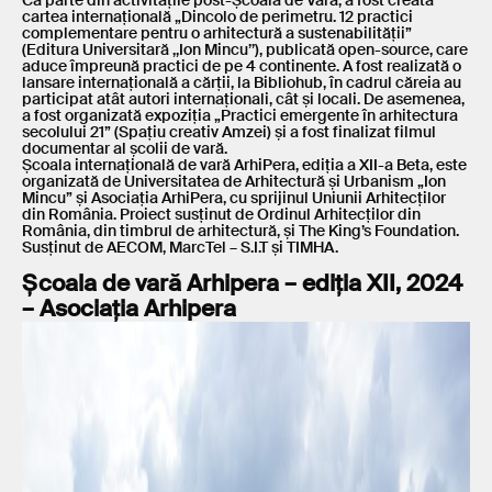
Ca parte din activitățile post-Școala de Vară, a fost creată
cartea internațională „Dincolo de perimetru. 12 practici
complementare pentru o arhitectură a sustenabilității”
(Editura Universitară ,,Ion Mincu’’), publicată open-source, care
aduce împreună practici de pe 4 continente. A fost realizată o
lansare internațională a cărții, la Bibliohub, în cadrul căreia au
participat atât autori internaționali, cât și locali. De asemenea,
a fost organizată expoziția „Practici emergente în arhitectura
secolului 21” (Spațiu creativ Amzei) și a fost finalizat filmul
documentar al școlii de vară.
Școala internațională de vară ArhiPera, ediția a XII-a Beta, este
organizată de Universitatea de Arhitectură și Urbanism „Ion
Mincu” și Asociația ArhiPera, cu sprijinul Uniunii Arhitecților
din România. Proiect susținut de Ordinul Arhitecților din
România, din timbrul de arhitectură, și The King’s Foundation.
Susținut de AECOM, MarcTel – S.I.T și TIMHA.
Școala de vară Arhipera – ediția XII, 2024
– Asociația Arhipera