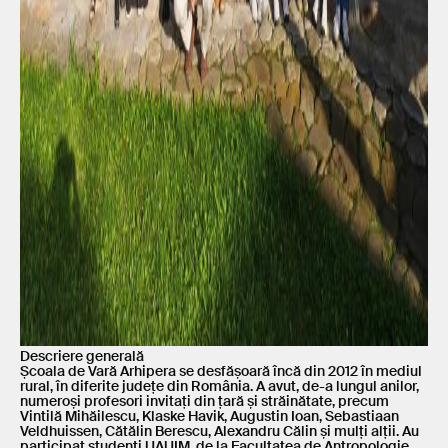
Descriere generală
Școala de Vară Arhipera se desfășoară încă din 2012 în mediul
rural, în diferite județe din România. A avut, de-a lungul anilor,
numeroși profesori invitați din țară și străinătate, precum
Vintilă Mihăilescu, Klaske Havik, Augustin Ioan, Sebastiaan
Veldhuissen, Cătălin Berescu, Alexandru Călin și mulți alții. Au
participat studenți UAUIM, de la Facultatea de Antropologie,