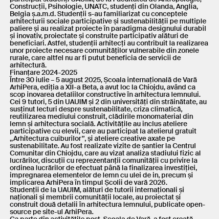
Construcții, Psihologie, UNATC, studenți din Olanda, Anglia,
Belgia ș.a.m.d. Studenții s-au familiarizat cu conceptele
arhitecturii sociale participative și sustenabilității pe multiple
paliere și au realizat proiecte în paradigma designului durabil
și inovativ, proiectate și construite participativ alături de
beneficiari. Astfel, studenții arhitecți au contribuit la realizarea
unor proiecte necesare comunităților vulnerabile din zonele
rurale, care altfel nu ar fi putut beneficia de servicii de
arhitectură.
Finanțare 2024-2025
Între 30 iulie – 5 august 2025, Școala internațională de Vară
ArhiPera, ediția a XII-a Beta, a avut loc la Chiojdu, având ca
scop inovarea detaliilor constructive în arhitectura lemnului.
Cei 9 tutori, 5 din UAUIM și 2 din universități din străinătate, au
susținut lecturi despre sustenabilitate, criza climatică,
reutilizarea mediului construit, clădirile monomaterial din
lemn și arhitectura socială. Activitățile au inclus ateliere
participative cu elevii, care au participat la atelierul gratuit
,,Arhitectura cuiburilor’’, și ateliere creative axate pe
sustenabilitate. Au fost realizate vizite de șantier la Centrul
Comunitar din Chiojdu, care au vizat analiza stadiului fizic al
lucrărilor, discuții cu reprezentanții comunității cu privire la
ordinea lucrărilor de efectuat până la finalizarea investiției,
impregnarea elementelor de lemn cu ulei de in, precum și
implicarea ArhiPera în timpul Școlii de vară 2026.
Studenții de la UAUIM, alături de tutorii internaționali și
naționali și membrii comunității locale, au proiectat și
construit două detalii în arhitectura lemnului, publicate open-
source pe site-ul ArhiPera.