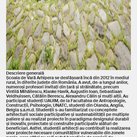
Descriere generală
Școala de Vară Arhipera se desfășoară încă din 2012 în mediul
rural, în diferite județe din România. A avut, de-a lungul anilor,
numeroși profesori invitați din țară și străinătate, precum
Vintilă Mihăilescu, Klaske Havik, Augustin Ioan, Sebastiaan
Veldhuissen, Cătălin Berescu, Alexandru Călin și mulți alții. Au
participat studenți UAUIM, de la Facultatea de Antropologie,
Construcții, Psihologie, UNATC, studenți din Olanda, Anglia,
Belgia ș.a.m.d. Studenții s-au familiarizat cu conceptele
arhitecturii sociale participative și sustenabilității pe multiple
paliere și au realizat proiecte în paradigma designului durabil
și inovativ, proiectate și construite participativ alături de
beneficiari. Astfel, studenții arhitecți au contribuit la realizarea
unor proiecte necesare comunităților vulnerabile din zonele