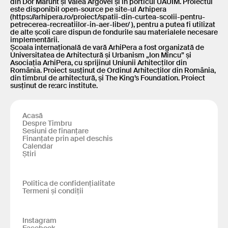
din Dor Mărunt și Valea Argovei și în porticul UAUIM. Proiectul
este disponibil open-source pe site-ul Arhipera
(https://arhipera.ro/proiect/spatii-din-curtea-scolii-pentru-
petrecerea-recreatiilor-in-aer-liber/ ), pentru a putea fi utilizat
de alte școli care dispun de fondurile sau materialele necesare
implementării.
Școala internațională de vară ArhiPera a fost organizată de
Universitatea de Arhitectură și Urbanism „Ion Mincu” și
Asociația ArhiPera, cu sprijinul Uniunii Arhitecților din
România. Proiect susținut de Ordinul Arhitecților din România,
din timbrul de arhitectură, și The King’s Foundation. Proiect
susținut de re:arc institute.
Acasă
Despre Timbru
Sesiuni de finanțare
Finanțate prin apel deschis
Calendar
Știri
Politica de confidențialitate
Termeni și condiții
Instagram