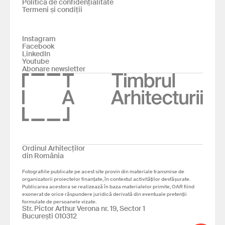
Politica de confidențialitate
Termeni și condiții
Instagram
Facebook
LinkedIn
Youtube
Abonare newsletter
Ordinul Arhitecților
din România
Fotografiile publicate pe acest site provin din materiale transmise de
organizatorii proiectelor finanțate, în contextul activităților desfășurate.
Publicarea acestora se realizează în baza materialelor primite, OAR fiind
exonerat de orice răspundere juridică derivată din eventuale pretenții
formulate de persoanele vizate.
Str. Pictor Arthur Verona nr. 19, Sector 1
București 010312