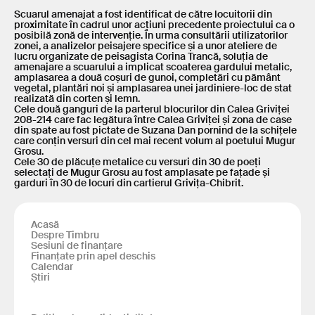
Scuarul amenajat a fost identificat de către locuitorii din
proximitate în cadrul unor acțiuni precedente proiectului ca o
posibilă zonă de intervenție. În urma consultării utilizatorilor
zonei, a analizelor peisajere specifice și a unor ateliere de
lucru organizate de peisagista Corina Trancă, soluția de
amenajare a scuarului a implicat scoaterea gardului metalic,
amplasarea a două coșuri de gunoi, completări cu pământ
vegetal, plantări noi și amplasarea unei jardiniere-loc de stat
realizată din corten și lemn.
Cele două ganguri de la parterul blocurilor din Calea Griviței
208-214 care fac legătura între Calea Griviței și zona de case
din spate au fost pictate de Suzana Dan pornind de la schițele
care conțin versuri din cel mai recent volum al poetului Mugur
Grosu.
Cele 30 de plăcuțe metalice cu versuri din 30 de poeți
selectați de Mugur Grosu au fost amplasate pe fațade și
garduri în 30 de locuri din cartierul Grivița-Chibrit.
Acasă
Despre Timbru
Sesiuni de finanțare
Finanțate prin apel deschis
Calendar
Știri