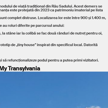
 modului de viață tradițional din Râu Sadului. Acest demers se
manța este protejată din 2023 ca patrimoniu imaterial pe lista
 sunt complet distruse. Localizarea lor este între 900 și 1.400 m,
re au roluri diferite pe parcursul anului:
 la stâne iar la colibă se fac două rânduri de nutreț pentru oi,
ototip de „tiny house” inspirat din specificul local. Datorită
i să refuncționalizeze podul pentru a putea primi vizitatori.
 My Transylvania