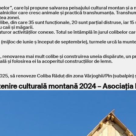
belor”, care își propune salvarea peisajului cultural montan și a
localnicilor care cresc animale și practică transhumanța. Transhu
tea zonei.
ibe, din care 35 sunt funcționale, 20 sunt parțial distruse, iar 15
 caii și măgarii.
tuturor activităților conexe. Totul se întâmplă în jurul colibelor ca
 (mijloc de iunie ș început de septembrie), turmele urcă la munte,
ară, renovarea mai mult colibe și construirea uneia dispărute, un pr
ală și folosirea ei la acoperitul construcțiilor de lemn.
2025, să renoveze Coliba Răduț din zona Vârjoghii/Pin (subalpin) ș
ștenire culturală montană 2024 – Asociația