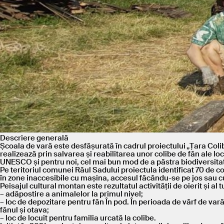
Descriere generală
Școala de vară este desfășurată în cadrul proiectului „Țara Coli
realizează prin salvarea și reabilitarea unor colibe de fân ale 
UNESCO și pentru noi, cel mai bun mod de a păstra biodiversita
Pe teritoriul comunei Râul Sadului proiectula identificat 70 de col
în zone inaccesibile cu mașina, accesul făcându-se pe jos sau cu
Peisajul cultural montan este rezultatul activității de oierit și al 
– adăpostire a animalelor la primul nivel;
– loc de depozitare pentru fân În pod. În perioada de vârf de vară
fânul și otava;
– loc de locuit pentru familia urcată la colibe.