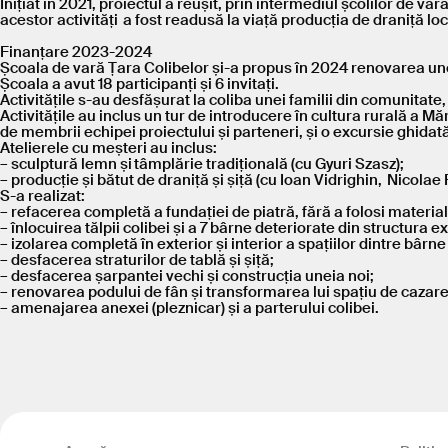
Inițiat în 2021, proiectul a reușit, prin intermediul școlilor de v
acestor activități a fost readusă la viață producția de draniță loc
Finanțare 2023-2024
Școala de vară Țara Colibelor și-a propus în 2024 renovarea unei
Școala a avut 18 participanți și 6 invitați.
Activitățile s-au desfășurat la coliba unei familii din comunitate,
Activitățile au inclus un tur de introducere în cultura rurală a M
de membrii echipei proiectului și parteneri, și o excursie ghida
Atelierele cu meșteri au inclus:
– sculptură lemn și tâmplărie tradițională (cu Gyuri Szasz);
– producție și bătut de draniță și șiță (cu Ioan Vidrighin, Nicola
S-a realizat:
– refacerea completă a fundației de piatră, fără a folosi mater
– înlocuirea tălpii colibei și a 7 bârne deteriorate din structura ex
– izolarea completă în exterior și interior a spațiilor dintre b
– desfacerea straturilor de tablă și șiță;
– desfacerea șarpantei vechi și construcția uneia noi;
– renovarea podului de fân și transformarea lui spațiu de cazare 
– amenajarea anexei (pleznicar) și a parterului colibei.