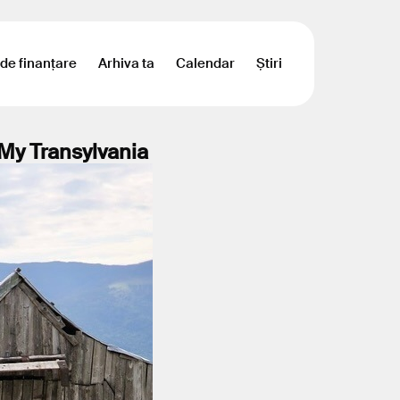
 de finanțare
Arhiva ta
Calendar
Știri
 My Transylvania