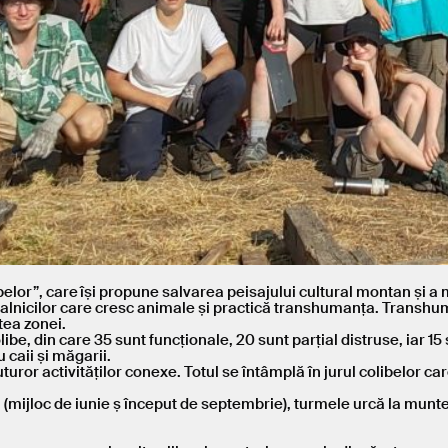
belor”, care își propune salvarea peisajului cultural montan și a
localnicilor care cresc animale și practică transhumanța. Transhu
tea zonei.
ibe, din care 35 sunt funcționale, 20 sunt parțial distruse, iar 15
 caii și măgarii.
tuturor activităților conexe. Totul se întâmplă în jurul colibelor ca
 (mijloc de iunie ș început de septembrie), turmele urcă la munte,