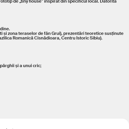
ototip de „tiny house” inspirat din specificul local. Datorită
udine.
ti și zona teraselor de fân Grui), prezentări teoretice susținute
azilica Romanică Cisnădioara, Centru Istoric Sibiu).
 pârghii și a unui cric;