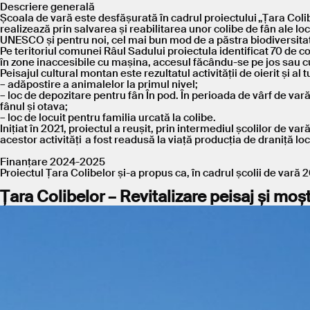
Descriere generală
Școala de vară este desfășurată în cadrul proiectului „Țara Coli
realizează prin salvarea și reabilitarea unor colibe de fân ale 
UNESCO și pentru noi, cel mai bun mod de a păstra biodiversita
Pe teritoriul comunei Râul Sadului proiectula identificat 70 de col
în zone inaccesibile cu mașina, accesul făcându-se pe jos sau cu
Peisajul cultural montan este rezultatul activității de oierit și al 
– adăpostire a animalelor la primul nivel;
– loc de depozitare pentru fân În pod. În perioada de vârf de vară
fânul și otava;
– loc de locuit pentru familia urcată la colibe.
Inițiat în 2021, proiectul a reușit, prin intermediul școlilor de v
acestor activități a fost readusă la viață producția de draniță loc
Finanțare 2024-2025
Proiectul Țara Colibelor și-a propus ca, în cadrul școlii de vară 
Țara Colibelor – Revitalizare peisaj și mo