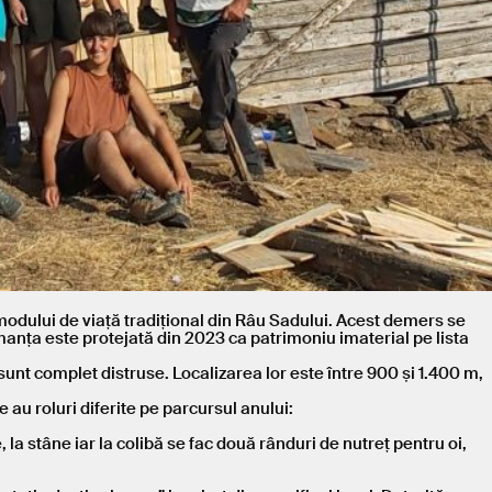
 modului de viață tradițional din Râu Sadului. Acest demers se
manța este protejată din 2023 ca patrimoniu imaterial pe lista
 sunt complet distruse. Localizarea lor este între 900 și 1.400 m,
re au roluri diferite pe parcursul anului:
 la stâne iar la colibă se fac două rânduri de nutreț pentru oi,