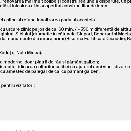
ară, renovarea mai mult colibe și construirea uneia dispărute, un pr
ală și folosirea ei la acoperitul construcțiilor de lemn.
 colibe și refuncționalizarea podului acesteia.
 cu urcare zilnic pe jos de ca. 60 min. / +550 m diferență de altit
ărginimii Sibiului (drumeție în cătunele Ciupari, Beberani si Maela
tă la monumente din împrejurimi (Biserica Fortificată Cisnădie, B
e Răduț și Nelu Minea).
iale moderne, doar piatră de râu și pământ galben;
istentă, ridicarea colțurilor colibei cu ajutorul unui vinci, diverse
ârne cu amestec de bălegar de cal cu pământ galben;
pentru vizitatori;