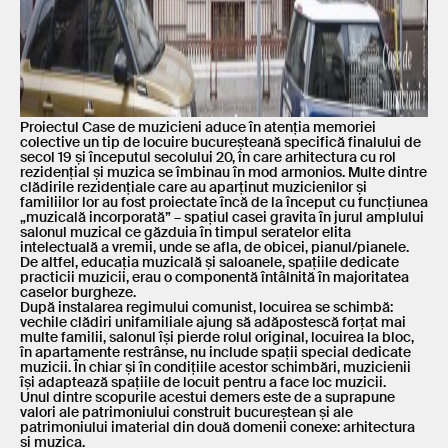
Proiectul Case de muzicieni aduce în atenția memoriei
colective un tip de locuire bucureșteană specifică finalului de
secol 19 și începutul secolului 20, în care arhitectura cu rol
rezidențial și muzica se îmbinau în mod armonios. Multe dintre
clădirile rezidențiale care au aparținut muzicienilor și
familiilor lor au fost proiectate încă de la început cu funcțiunea
„muzicală incorporată” – spațiul casei gravita în jurul amplului
salonul muzical ce găzduia în timpul seratelor elita
intelectuală a vremii, unde se afla, de obicei, pianul/pianele.
De altfel, educația muzicală și saloanele, spațiile dedicate
practicii muzicii, erau o componentă întâlnită în majoritatea
caselor burgheze.
După instalarea regimului comunist, locuirea se schimbă:
vechile clădiri unifamiliale ajung să adăpostescă forțat mai
multe familii, salonul își pierde rolul original, locuirea la bloc,
în apartamente restrânse, nu include spații special dedicate
muzicii. În chiar și în condițiile acestor schimbări, muzicienii
își adaptează spațiile de locuit pentru a face loc muzicii.
Unul dintre scopurile acestui demers este de a suprapune
valori ale patrimoniului construit bucureștean și ale
patrimoniului imaterial din două domenii conexe: arhitectura
și muzica.