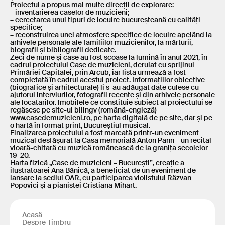
Proiectul a propus mai multe direcții de explorare:
– inventarierea caselor de muzicieni;
– cercetarea unui tipuri de locuire bucureșteană cu calități
specifice;
– reconstruirea unei atmosfere specifice de locuire apelând la
arhivele personale ale familiilor muzicienilor, la mărturii,
biografii și bibliografii dedicate.
Zeci de nume și case au fost scoase la lumină în anul 2021, în
cadrul proiectului Case de muzicieni, derulat cu sprijinul
Primăriei Capitalei, prin Arcub, iar lista urmează a fost
completată în cadrul acestui proiect. Informațiilor obiective
(biografice și arhitecturale) li s-au adăugat date culese cu
ajutorul interviurilor, fotografii recente și din arhivele personale
ale locatarilor. Imobilele ce constituie subiect al proiectului se
regăsesc pe site-ul bilingv (română-engleză)
www.casedemuzicieni.ro, pe harta digitală de pe site, dar și pe
o hartă în format print, Bucureștiul musical.
Finalizarea proiectului a fost marcată printr-un eveniment
muzical desfășurat la Casa memorială Anton Pann – un recital
vioară-chitară cu muzică românească de la granița secolelor
19-20.
Harta fizică „Case de muzicieni – București”, creație a
ilustratoarei Ana Bănică, a beneficiat de un eveniment de
lansare la sediul OAR, cu participarea violistului Răzvan
Popovici și a pianistei Cristiana Mihart.
Acasă
Despre Timbru