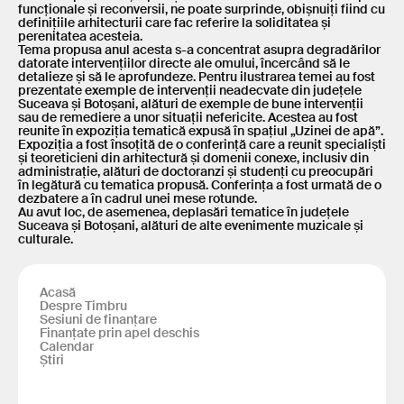
funcționale și reconversii, ne poate surprinde, obișnuiți fiind cu
definițiile arhitecturii care fac referire la soliditatea și
perenitatea acesteia.
Tema propusa anul acesta s-a concentrat asupra degradărilor
datorate intervențiilor directe ale omului, încercând să le
detalieze și să le aprofundeze. Pentru ilustrarea temei au fost
prezentate exemple de intervenții neadecvate din județele
Suceava și Botoșani, alături de exemple de bune intervenții
sau de remediere a unor situații nefericite. Acestea au fost
reunite în expoziția tematică expusă în spațiul „Uzinei de apă”.
Expoziția a fost însoțită de o conferință care a reunit specialiști
și teoreticieni din arhitectură și domenii conexe, inclusiv din
administrație, alături de doctoranzi și studenți cu preocupări
în legătură cu tematica propusă. Conferința a fost urmată de o
dezbatere a în cadrul unei mese rotunde.
Au avut loc, de asemenea, deplasări tematice în județele
Suceava și Botoșani, alături de alte evenimente muzicale și
culturale.
Acasă
Despre Timbru
Sesiuni de finanțare
Finanțate prin apel deschis
Calendar
Știri