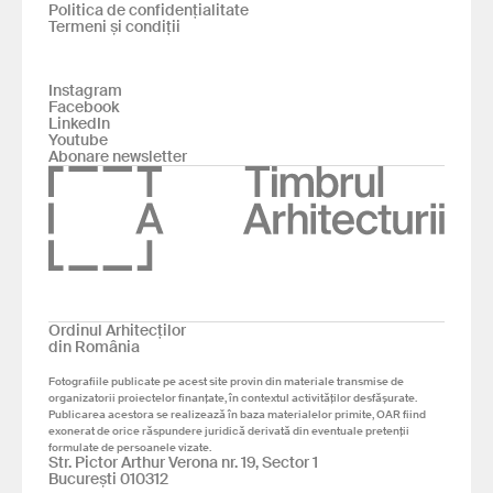
Politica de confidențialitate
Termeni și condiții
Instagram
Facebook
LinkedIn
Youtube
Abonare newsletter
Ordinul Arhitecților
din România
Fotografiile publicate pe acest site provin din materiale transmise de
organizatorii proiectelor finanțate, în contextul activităților desfășurate.
Publicarea acestora se realizează în baza materialelor primite, OAR fiind
exonerat de orice răspundere juridică derivată din eventuale pretenții
formulate de persoanele vizate.
Str. Pictor Arthur Verona nr. 19, Sector 1
București 010312