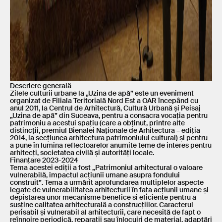
Descriere generală
Zilele culturii urbane la „Uzina de apă” este un eveniment
organizat de Filiala Teritorială Nord Est a OAR începând cu
anul 2011, la Centrul de Arhitectură, Cultură Urbană și Peisaj
„Uzina de apă” din Suceava, pentru a consacra vocația pentru
patrimoniu a acestui spațiu (care a obținut, printre alte
distincții, premiul Bienalei Naționale de Arhitectura – ediția
2014, la secțiunea arhitectura patrimoniului cultural) și pentru
a pune în lumina reflectoarelor anumite teme de interes pentru
arhitecți, societatea civilă și autorități locale.
Finanțare 2023-2024
Tema acestei ediții a fost „Patrimoniul arhitectural o valoare
vulnerabilă, impactul acțiunii umane asupra fondului
construit”. Tema a urmărit aprofundarea multiplelor aspecte
legate de vulnerabilitatea arhitecturii în fața acțiunii umane și
depistarea unor mecanisme benefice si eficiente pentru a
susține calitatea arhitecturală a construcțiilor. Caracterul
perisabil și vulnerabil al arhitecturii, care necesită de fapt o
reînnoire periodică, reparații sau înlocuiri de material, adaptări