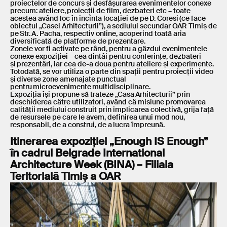
proiectelor de concurs și desfășurarea evenimentelor conexe
precum: ateliere, proiecții de film, dezbateri etc – toate
acestea având loc în incinta locației de pe D. Coresi (ce face
obiectul „Casei Arhitecturii”), a sediului secundar OAR Timiș de
pe Str. A. Pacha, respectiv online, acoperind toată aria
diversificată de platforme de prezentare.
Zonele vor fi activate pe rând, pentru a găzdui evenimentele
conexe expoziției – cea dintâi pentru conferințe, dezbateri
și prezentări, iar cea de-a doua pentru ateliere și experimente.
Totodată, se vor utiliza o parte din spații pentru proiecții video
și diverse zone amenajate punctual
pentru microevenimente multidisciplinare.
Expoziția își propune să trateze „Casa Arhitecturii” prin
deschiderea către utilizatori, având că misiune promovarea
calității mediului construit prin implicarea colectivă, grija față
de resursele pe care le avem, definirea unui mod nou,
responsabil, de a construi, de a lucra împreună.
Itinerarea expoziției „Enough IS Enough”
în cadrul Belgrade International
Architecture Week (BINA) – Filiala
Teritorială Timiș a OAR