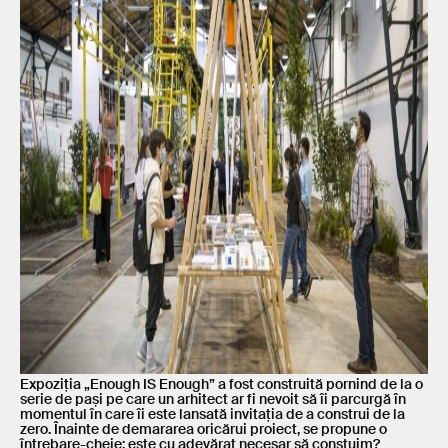
Expoziția „Enough IS Enough” a fost construită pornind de la o
serie de pași pe care un arhitect ar fi nevoit să îi parcurgă în
momentul în care îi este lansată invitația de a construi de la
zero. Înainte de demararea oricărui proiect, se propune o
întrebare-cheie: este cu adevărat necesar să constuim?