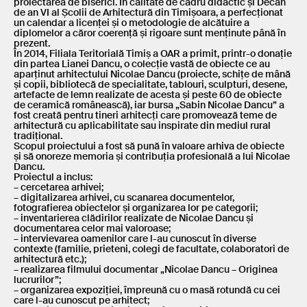
proiectarea de biserici. În calitate de cadru didactic și Decan
de an VI al Școlii de Arhitectură din Timișoara, a perfecționat
un calendar a licenței și o metodologie de alcătuire a
diplomelor a căror coerență și rigoare sunt menținute până în
prezent.
În 2014, Filiala Teritorială Timiș a OAR a primit, printr-o donație
din partea Lianei Dancu, o colecție vastă de obiecte ce au
aparținut arhitectului Nicolae Dancu (proiecte, schițe de mână
și copii, bibliotecă de specialitate, tablouri, sculpturi, desene,
artefacte de lemn realizate de acesta și peste 60 de obiecte
de ceramică românească), iar bursa „Sabin Nicolae Dancu” a
fost creată pentru tineri arhitecți care promovează teme de
arhitectură cu aplicabilitate sau inspirate din mediul rural
tradițional.
Scopul proiectului a fost să pună în valoare arhiva de obiecte
și să onoreze memoria și contribuția profesională a lui Nicolae
Dancu.
Proiectul a inclus:
– cercetarea arhivei;
– digitalizarea arhivei, cu scanarea documentelor,
fotografierea obiectelor și organizarea lor pe categorii;
– inventarierea clădirilor realizate de Nicolae Dancu și
documentarea celor mai valoroase;
– intervievarea oamenilor care l-au cunoscut în diverse
contexte (familie, prieteni, colegi de facultate, colaboratori de
arhitectură etc.);
– realizarea filmului documentar „Nicolae Dancu – Originea
lucrurilor”;
– organizarea expoziției, împreună cu o masă rotundă cu cei
care l-au cunoscut pe arhitect;