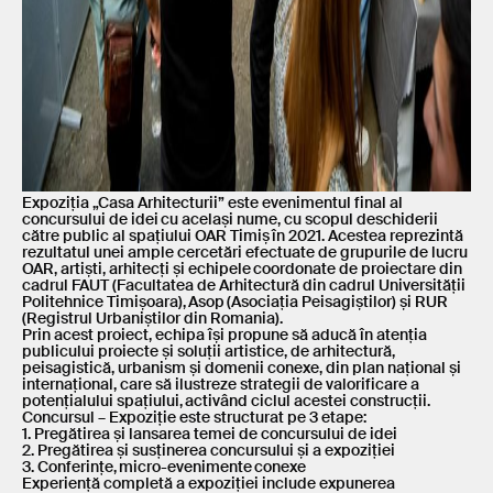
Expoziția „Casa Arhitecturii” este evenimentul final al
concursului de idei cu același nume, cu scopul deschiderii
către public al spațiului OAR Timiș în 2021. Acestea reprezintă
rezultatul unei ample cercetări efectuate de grupurile de lucru
OAR, artiști, arhitecți și echipele coordonate de proiectare din
cadrul FAUT (Facultatea de Arhitectură din cadrul Universității
Politehnice Timișoara), Asop (Asociația Peisagiștilor) și RUR
(Registrul Urbaniștilor din Romania).
Prin acest proiect, echipa își propune să aducă în atenția
publicului proiecte și soluții artistice, de arhitectură,
peisagistică, urbanism și domenii conexe, din plan național și
internațional, care să ilustreze strategii de valorificare a
potențialului spațiului, activând ciclul acestei construcții.
Concursul – Expoziție este structurat pe 3 etape:
1. Pregătirea și lansarea temei de concursului de idei
2. Pregătirea și susținerea concursului și a expoziției
3. Conferințe, micro-evenimente conexe
Experiență completă a expoziției include expunerea