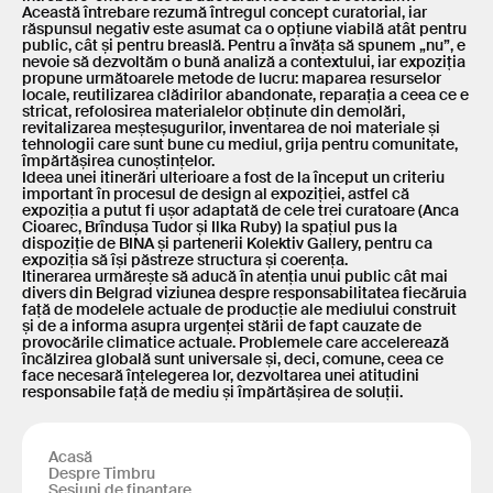
Această întrebare rezumă întregul concept curatorial, iar
răspunsul negativ este asumat ca o opțiune viabilă atât pentru
public, cât și pentru breaslă. Pentru a învăța să spunem „nu”, e
nevoie să dezvoltăm o bună analiză a contextului, iar expoziția
propune următoarele metode de lucru: maparea resurselor
locale, reutilizarea clădirilor abandonate, reparația a ceea ce e
stricat, refolosirea materialelor obținute din demolări,
revitalizarea meșteșugurilor, inventarea de noi materiale și
tehnologii care sunt bune cu mediul, grija pentru comunitate,
împărtășirea cunoștințelor.
Ideea unei itinerări ulterioare a fost de la început un criteriu
important în procesul de design al expoziției, astfel că
expoziția a putut fi ușor adaptată de cele trei curatoare (Anca
Cioarec, Brîndușa Tudor și Ilka Ruby) la spațiul pus la
dispoziție de BINA și partenerii Kolektiv Gallery, pentru ca
expoziția să își păstreze structura și coerența.
Itinerarea urmărește să aducă în atenția unui public cât mai
divers din Belgrad viziunea despre responsabilitatea fiecăruia
față de modelele actuale de producție ale mediului construit
și de a informa asupra urgenței stării de fapt cauzate de
provocările climatice actuale. Problemele care accelerează
încălzirea globală sunt universale și, deci, comune, ceea ce
face necesară înțelegerea lor, dezvoltarea unei atitudini
responsabile față de mediu și împărtășirea de soluții.
Acasă
Despre Timbru
Sesiuni de finanțare