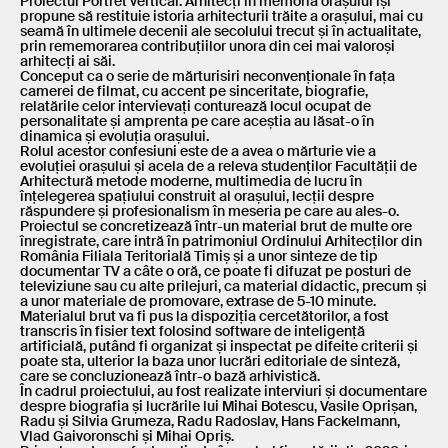
Proiectul Portret vertical: Arhitecți în memoria orașului își
propune să restituie istoria arhitecturii trăite a orașului, mai cu
seamă în ultimele decenii ale secolului trecut și în actualitate,
prin rememorarea contribuțiilor unora din cei mai valoroși
arhitecți ai săi.
Conceput ca o serie de mărturisiri neconvenționale în fața
camerei de filmat, cu accent pe sinceritate, biografie,
relatările celor intervievați conturează locul ocupat de
personalitate și amprenta pe care aceștia au lăsat-o în
dinamica și evoluția orașului.
Rolul acestor confesiuni este de a avea o mărturie vie a
evoluției orașului și acela de a releva studenților Facultății de
Arhitectură metode moderne, multimedia de lucru în
înțelegerea spațiului construit al orașului, lecții despre
răspundere și profesionalism în meseria pe care au ales-o.
Proiectul se concretizează într-un material brut de multe ore
înregistrate, care intră în patrimoniul Ordinului Arhitecților din
România Filiala Teritorială Timiș și a unor sinteze de tip
documentar TV a câte o oră, ce poate fi difuzat pe posturi de
televiziune sau cu alte prilejuri, ca material didactic, precum și
a unor materiale de promovare, extrase de 5-10 minute.
Materialul brut va fi pus la dispoziția cercetătorilor, a fost
transcris în fisier text folosind software de inteligență
artificială, putând fi organizat și inspectat pe difeite criterii și
poate sta, ulterior la baza unor lucrări editoriale de sinteză,
care se concluzionează într-o bază arhivistică.
În cadrul proiectului, au fost realizate interviuri și documentare
despre biografia și lucrările lui Mihai Botescu, Vasile Oprișan,
Radu și Silvia Grumeza, Radu Radoslav, Hans Fackelmann,
Vlad Gaivoronschi și Mihai Opriș.