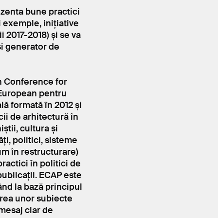
zenta bune practici
 exemple, inițiative
i 2017-2018) și se va
i generator de
n Conference for
i European pentru
ală formată în 2012 și
cii de arhitectură în
tii, cultura și
ți, politici, sisteme
um în restructurare)
actici în politici de
publicații. ECAP este
nd la bază principul
erea unor subiecte
mesaj clar de