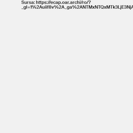
Sursa: https://ecap.oar.archi/ro/?
_gl=1%2Auiif8v%2A_ga%2ANTMxNTQxMTk3LjE3N