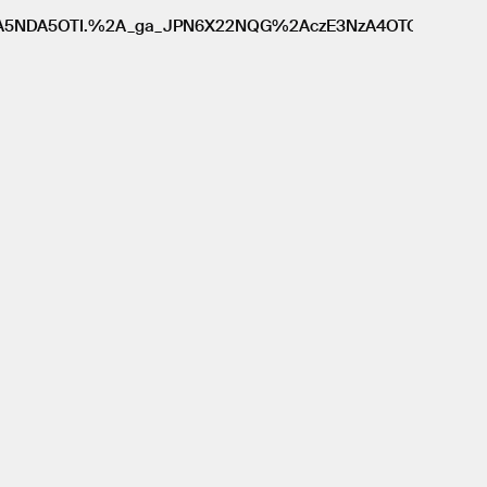
Sursa:
_gl=
jA5NDA5OTI.%2A_ga_JPN6X22NQG%2AczE3NzA4OTQ2MDckb