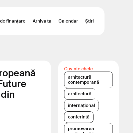
 de finanțare
Arhiva ta
Calendar
Știri
Cuvinte cheie
uropeană
arhitectură
 Future
contemporană
 din
arhitectură
internațional
conferință
promovarea