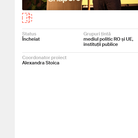
Status
Grupuri țintă
Încheiat
mediul politic RO și UE,
instituții publice
Coordonator proiect
Alexandra Stoica