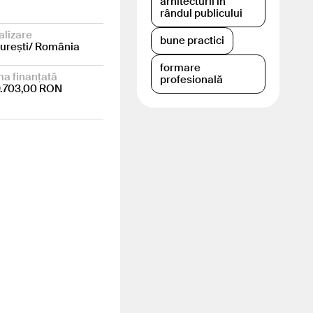
arhitecturii în
rândul publicului
alizare
bune practici
urești/ România
formare
a finanțată
profesională
.703,00 RON