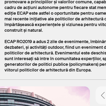
promovare a principiilor și valorilor comune, capab
cadru de acțiuni autonome pentru fiecare stat me
ediție ECAP este astfel o oportunitate pentru oamen
mai recente inițiative ale politicilor de arhitectură c
împărtășească experiențele și viziunea pentru viit
construit și natural.
ECAP RO2019 a adus 2 zile de evenimente, îmbinân
dezbateri, și activități outdoor, fiind un eveniment
politicilor de arhitectură. Evenimentul este deschi
sunt interesați să intre în comunitatea experților, sp
generatorilor de politici publice (policymakers) pe
viitorul politicilor de arhitectură din Europa.