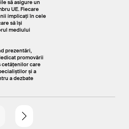
ile să asigure un
mbru UE. Fiecare
ii implicați în cele
are să își
orul mediului
d prezentări,
 dedicat promovării
s cetățenilor care
ecialiștilor și a
ntru a dezbate