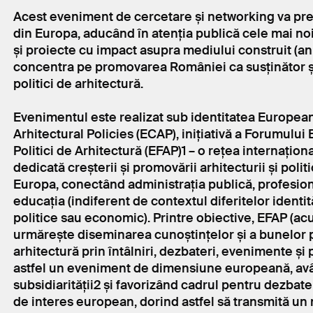
Acest eveniment de cercetare și networking va pre
din Europa, aducând în atenția publică cele mai noi
și proiecte cu impact asupra mediului construit (ani
concentra pe promovarea României ca susținător ș
politici de arhitectură.
Evenimentul este realizat sub identitatea Europea
Arhitectural Policies (ECAP), inițiativă a Forumulu
Politici de Arhitectură (EFAP)1 – o rețea internațion
dedicată creșterii și promovării arhitecturii și politi
Europa, conectând administrația publică, profesioniș
educația (indiferent de contextul diferitelor identită
politice sau economic). Printre obiective, EFAP (ac
urmărește diseminarea cunoștințelor și a bunelor pr
arhitectură prin întâlniri, dezbateri, evenimente și 
astfel un eveniment de dimensiune europeană, avâ
subsidiarității2 și favorizând cadrul pentru dezbat
de interes european, dorind astfel să transmită un 