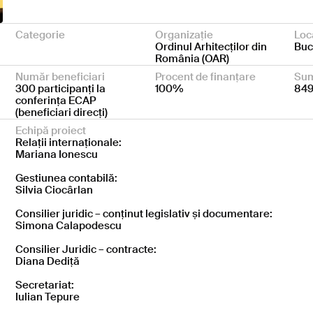
Categorie
Organizație
Loc
Ordinul Arhitecților din
Buc
România (OAR)
Număr beneficiari
Procent de finanțare
Sum
300 participanți la
100%
849
conferința ECAP
(beneficiari direcți)
Echipă proiect
Relații internaționale:
Mariana Ionescu
Gestiunea contabilă:
Silvia Ciocârlan
Consilier juridic – conținut legislativ și documentare:
Simona Calapodescu
Consilier Juridic – contracte:
Diana Dediță
Secretariat:
Iulian Tepure