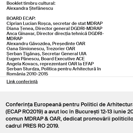
Booklet timbru cultural:
Alexandra Ștefănescu
BOARD ECAP:
Ciprian Lucian Roșca, secretar de stat MDRAP
Diana Țenea, Director general DGDRI-MDRAP
Anca Ginavar, Director direcția tehnică DGDRI-
MDRAP
Alexandru Găvozdea, Președinte OAR
Oana Simionescu, Trezorier OAR
Șerban Țigănaș, Secretar General UIA
Eugen Pănescu, Board Executive ACE
Angela Kovacs, reprezentant OAR la EFAP
Șerban Sturdza, Politica pentru Arhitectură în
România 2010-2015
Link conferință
Conferința Europeană pentru Politici de Arhitectu
(ECAP RO2019) a avut loc în București 12-13 iunie 20
comun MDRAP & OAR, dedicat promovării politicilor
cadrul PRES RO 2019.