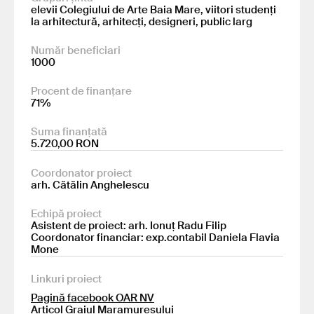
elevii Colegiului de Arte Baia Mare, viitori studenți
la arhitectură, arhitecți, designeri, public larg
Număr beneficiari
1000
Procent de finanțare
71%
Suma finanțată
5.720,00 RON
Coordonator proiect
arh. Cătălin Anghelescu
Echipă proiect
Asistent de proiect: arh. Ionuț Radu Filip
Coordonator financiar: exp.contabil Daniela Flavia
Mone
Linkuri proiect
Pagină facebook OAR NV
Articol Graiul Maramureșului