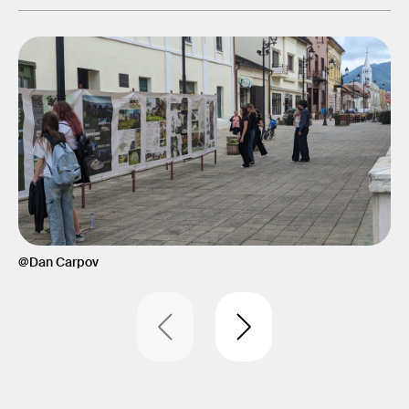
@Dan Carpov
@D