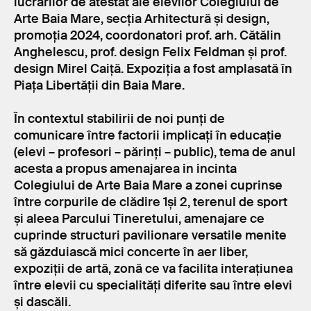
lucrărilor de atestat ale elevilor Colegiului de
Arte Baia Mare, secția Arhitectură și design,
promoția 2024, coordonatori prof. arh. Cătălin
Anghelescu, prof. design Felix Feldman și prof.
design Mirel Caiță. Expoziția a fost amplasată în
Piața Libertății din Baia Mare.
În contextul stabilirii de noi punți de
comunicare între factorii implicați în educație
(elevi – profesori – părinți – public), tema de anul
acesta a propus amenajarea in incinta
Colegiului de Arte Baia Mare a zonei cuprinse
între corpurile de clădire 1și 2, terenul de sport
și aleea Parcului Tineretului, amenajare ce
cuprinde structuri pavilionare versatile menite
să găzduiască mici concerte în aer liber,
expoziții de artă, zonă ce va facilita interațiunea
între elevii cu specialități diferite sau între elevi
și dascăli.