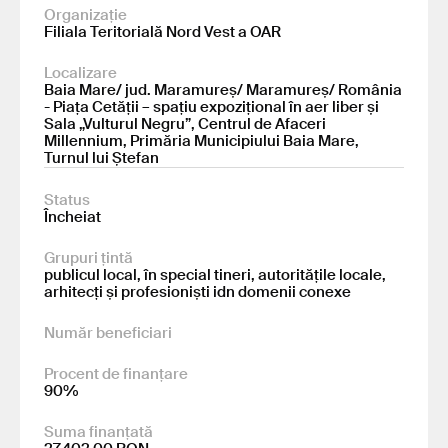
Organizație
Filiala Teritorială Nord Vest a OAR
Localizare
Baia Mare/ jud. Maramureș/ Maramureș/ România
- Piața Cetății – spațiu expozițional în aer liber și
Sala „Vulturul Negru”, Centrul de Afaceri
Millennium, Primăria Municipiului Baia Mare,
Turnul lui Ștefan
Status
Încheiat
Grupuri țintă
publicul local, în special tineri, autoritățile locale,
arhitecți și profesioniști idn domenii conexe
Număr beneficiari
Procent de finanțare
90%
Suma finanțată