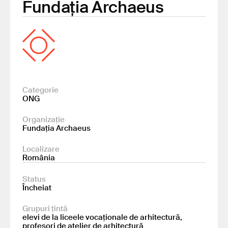
Fundația Archaeus
Categorie
ONG
Organizație
Fundația Archaeus
Localizare
România
Status
Încheiat
Grupuri țintă
elevi de la liceele vocaționale de arhitectură,
profesori de atelier de arhitectură