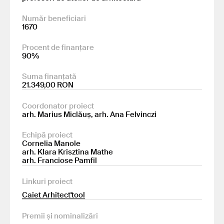
Număr beneficiari
1670
Procent de finanțare
90%
Suma finanțată
21.349,00 RON
Coordonator proiect
arh. Marius Miclăuș, arh. Ana Felvinczi
Echipă proiect
Cornelia Manole
arh. Klara Krisztina Mathe
arh. Franciose Pamfil
Linkuri proiect
Caiet Arhitect'tool
Premii și nominalizări