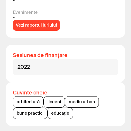
-
Evenimente
-
Vezi raportul juriului
Sesiunea de finanțare
2022
Cuvinte cheie
arhitectură
liceeni
mediu urban
bune practici
educație