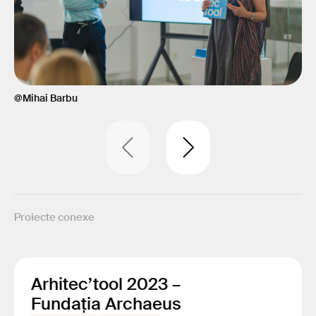
@Mihai Barbu
@M
Proiecte conexe
Arhitec’tool 2023 –
Fundația Archaeus