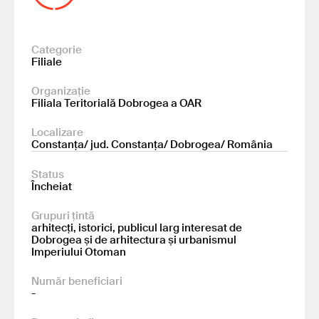
Categorie
Filiale
Organizație
Filiala Teritorială Dobrogea a OAR
Localizare
Constanța/ jud. Constanța/ Dobrogea/ România
Status
Încheiat
Grupuri țintă
arhitecți, istorici, publicul larg interesat de
Dobrogea și de arhitectura și urbanismul
Imperiului Otoman
Număr beneficiari
-