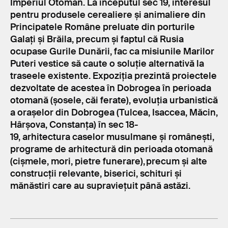
Imperiul Otoman. La începutul sec 19, interesul
pentru produsele cerealiere și animaliere din
Principatele Române preluate din porturile
Galați și Brăila, precum și faptul că Rusia
ocupase Gurile Dunării, fac ca misiunile Marilor
Puteri vestice să caute o soluție alternativă la
traseele existente. Expoziția prezintă proiectele
dezvoltate de acestea în Dobrogea în perioada
otomană (șosele, căi ferate), evoluția urbanistică
a orașelor din Dobrogea (Tulcea, Isaccea, Măcin,
Hârșova, Constanța) în sec 18-
19, arhitectura caselor musulmane și românești,
programe de arhitectură din perioada otomană
(cișmele, mori, pietre funerare), precum și alte
construcții relevante, biserici, schituri și
mănăstiri care au supraviețuit până astăzi.