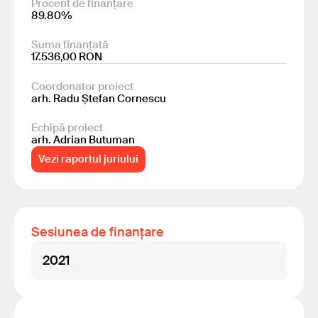
Procent de finanțare
89.80%
Suma finanțată
17.536,00 RON
Coordonator proiect
arh. Radu Ștefan Cornescu
Echipă proiect
arh. Adrian Butuman
Vezi raportul juriului
Sesiunea de finanțare
2021