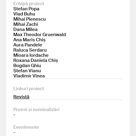
Echipă proiect
Ștefan Popa
Vlad Buhu
Mihai Pienescu
Mihai Zachi
Dana Milea
Max Theodor Gruenwald
Ana Maris Chiș
Aura Pandele
Raluca Serdaru
Mioara Iordache
Roxana Daniela Chiș
Bogdan Ghiu
Ștefan Vianu
Vladimir Vinea
Linkuri proiect
Revistă
Premii și nominalizări
-
Evenimente
-