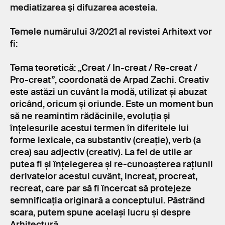
mediatizarea şi difuzarea acesteia.
Temele numărului 3/2021 al revistei Arhitext vor
fi:
Tema teoretică: „Creat / In-creat / Re-creat /
Pro-creat”, coordonată de Arpad Zachi. Creativ
este astăzi un cuvânt la modă, utilizat și abuzat
oricând, oricum și oriunde. Este un moment bun
să ne reamintim rădăcinile, evoluția și
înțelesurile acestui termen în diferitele lui
forme lexicale, ca substantiv (creație), verb (a
crea) sau adjectiv (creativ). La fel de utile ar
putea fi și înțelegerea și re-cunoașterea rațiunii
derivatelor acestui cuvânt, increat, procreat,
recreat, care par să fi încercat să protejeze
semnificația originară a conceptului. Păstrând
scara, putem spune același lucru și despre
Arhitectură.