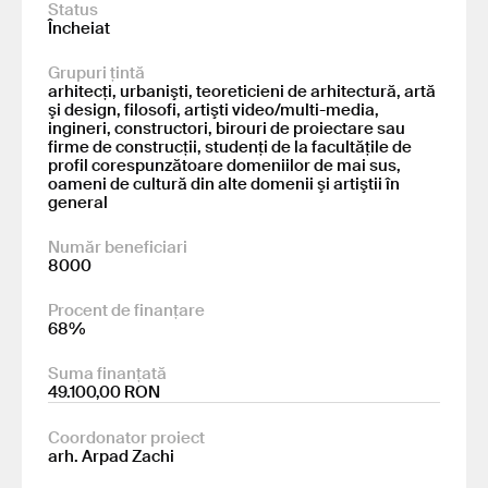
Status
Încheiat
Grupuri țintă
arhitecţi, urbanişti, teoreticieni de arhitectură, artă
şi design, filosofi, artişti video/multi-media,
ingineri, constructori, birouri de proiectare sau
firme de construcţii, studenţi de la facultăţile de
profil corespunzătoare domeniilor de mai sus,
oameni de cultură din alte domenii şi artiştii în
general
Număr beneficiari
8000
Procent de finanțare
68%
Suma finanțată
49.100,00 RON
Coordonator proiect
arh. Arpad Zachi