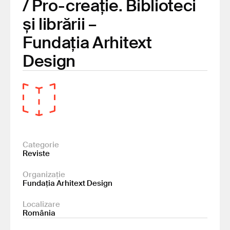
/ Pro-creație. Biblioteci
și librării –
Fundația Arhitext
Design
Categorie
Reviste
Organizație
Fundația Arhitext Design
Localizare
România