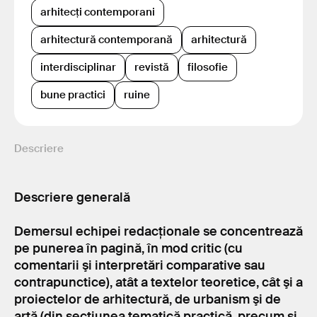
arhitecți contemporani
arhitectură contemporană
arhitectură
interdisciplinar
revistă
filosofie
bune practici
ruine
Descriere
Descriere generală
Demersul echipei redacționale se concentrează
pe punerea în pagină, în mod critic (cu
comentarii şi interpretări comparative sau
contrapunctice), atât a textelor teoretice, cât şi a
proiectelor de arhitectură, de urbanism şi de
artă (din secțiunea tematică practică, precum și