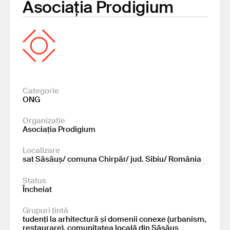
Asociația Prodigium
Categorie
ONG
Organizație
Asociația Prodigium
Localizare
sat Săsăuș/ comuna Chirpăr/ jud. Sibiu/ România
Status
Încheiat
Grupuri țintă
tudenți la arhitectură și domenii conexe (urbanism,
restaurare), comunitatea locală din Săsăuș