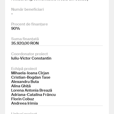
Număr beneficiari
-
Procent de finanțare
90%
Suma finanțată
35.920,00 RON
Coordonator proiect
Iuliu-Victor Constantin
Echipă proiect
Mihaela-Ioana Cîrjan
Cristian-Bogdan Tase
Alexandru Buta
Alina Ghiță
Lorena Antonia Brează
Adriana-Catalina Frâncu
Florin Cobuz
Andreea Irimia