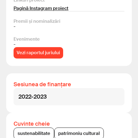
Linkuri proiect
Pagină Instagram proiect
Premii și nominalizări
-
Evenimente
-
Vezi raportul juriului
Sesiunea de finanțare
2022-2023
Cuvinte cheie
sustenabilitate
patrimoniu cultural