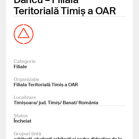
Teritorială Timiș a OAR
Categorie
Filiale
Organizație
Filiala Teritorială Timiș a OAR
Localizare
Timișoara/ jud. Timiș/ Banat/ România
Status
Încheiat
Grupuri țintă
arhitecți, studenți arhitecți și cadre didactice de la