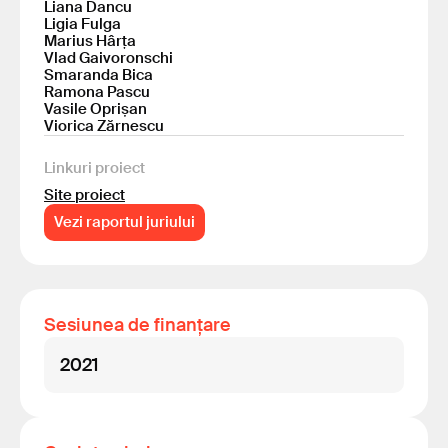
Liana Dancu
Ligia Fulga
Marius Hârța
Vlad Gaivoronschi
Smaranda Bica
Ramona Pascu
Vasile Oprișan
Viorica Zărnescu
Linkuri proiect
Site proiect
Vezi raportul juriului
Sesiunea de finanțare
2021