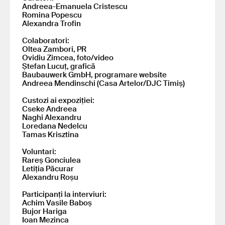
Andreea-Emanuela Cristescu
Romina Popescu
Alexandra Trofin
Colaboratori:
Oltea Zambori, PR
Ovidiu Zimcea, foto/video
Ștefan Lucuț, grafică
Baubauwerk GmbH, programare website
Andreea Mendinschi (Casa Artelor/DJC Timiș)
Custozi ai expoziției:
Cseke Andreea
Naghi Alexandru
Loredana Nedelcu
Tamas Krisztina
Voluntari:
Rareș Gonciulea
Letiția Păcurar
Alexandru Roșu
Participanți la interviuri:
Achim Vasile Baboș
Bujor Hariga
Ioan Mezinca