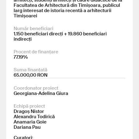
Facultatea de Arhitectură din Timișoara, publicul
larg interesat de istoria recentă a arhitecturii
Timișoarei
Număr beneficiari
1.150 beneficiari direcți + 19.860 beneficiari
indirecți
Procent de finanțare
77.19%
Suma finanțată
65.000,00 RON
Coordonator proiect
Georgiana-Adelina Giura
Echipă proiect
Dragoș Nistor
Alexandru Todirică
Anamaria Goie
Dariana Pau
Curatori: