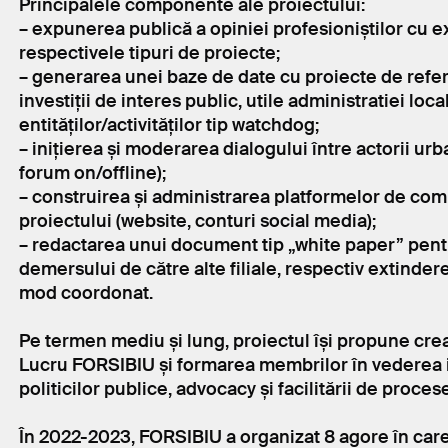
Principalele componente ale proiectului:
– expunerea publică a opiniei profesioniștilor cu e
respectivele tipuri de proiecte;
– generarea unei baze de date cu proiecte de referi
investiții de interes public, utile administratiei local
entităților/activităților tip watchdog;
– inițierea și moderarea dialogului între actorii urb
forum on/offline);
– construirea și administrarea platformelor de co
proiectului (website, conturi social media);
– redactarea unui document tip „white paper” pent
demersului de către alte filiale, respectiv extinde
mod coordonat.
Pe termen mediu și lung, proiectul își propune cr
Lucru FORSIBIU și formarea membrilor în vederea i
politicilor publice, advocacy și facilitării de proces
În 2022-2023, FORSIBIU a organizat 8 agore în care s