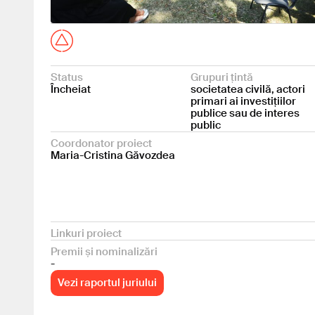
Status
Grupuri țintă
Încheiat
societatea civilă, actori
primari ai investițiilor
publice sau de interes
public
Coordonator proiect
Maria-Cristina Găvozdea
Linkuri proiect
Premii și nominalizări
-
Vezi raportul juriului