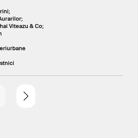
ini;
Aurarilor;
hai Viteazu & Co;
n
 periurbane
stnici