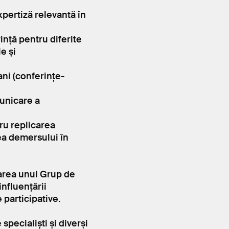
xpertiză relevantă în
nță pentru diferite
e și
ani (conferințe-
municare a
ru replicarea
rea demersului în
earea unui Grup de
nfluențării
e participative.
pecialiști și diverși