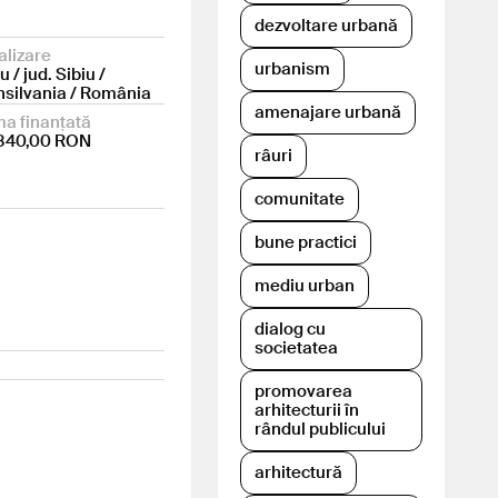
dezvoltare urbană
alizare
urbanism
u / jud. Sibiu /
nsilvania / România
amenajare urbană
a finanțată
840,00 RON
râuri
comunitate
bune practici
mediu urban
dialog cu
societatea
promovarea
arhitecturii în
rândul publicului
arhitectură