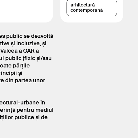
arhitectură
contemporană
es public se dezvoltă
ve și incluzive, și
u-Vâlcea a OAR a
 public (fizic și/sau
toate părțile
incipii și
e din partea unor
tectural-urbane în
ferință pentru mediul
țiilor publice și de