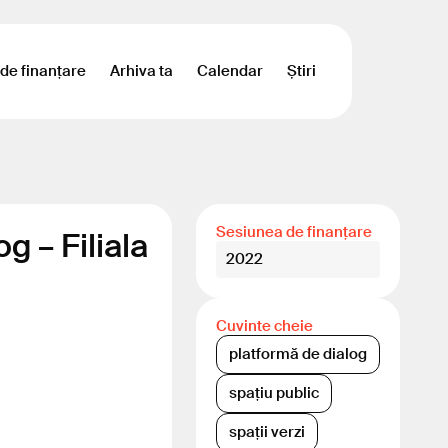
 de finanțare
Arhiva ta
Calendar
Știri
Sesiunea de finanțare
g – Filiala
2022
Cuvinte cheie
platformă de dialog
spațiu public
spații verzi