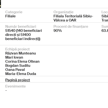
Categorie
Organizație
Loc
Filiale
Filiala Teritorială Sibiu-
Sibi
Vâlcea a OAR
Tra
Număr beneficiari
Procent de finanțare
Sum
51540 (140 beneficiari
90%
63.
direcți și 51400
beneficiari indirecți))
Echipă proiect
Răzvan Munteanu
Mari Iovan
Corina Elena Oltean
Bogdan Suditu
Oana Paval
Maria-Elena Duda
Pagină proiect
Evenimente
-