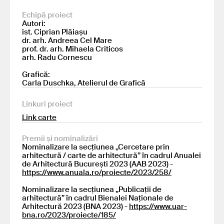
Echipă proiect
Autori:
ist. Ciprian Plăiașu
dr. arh. Andreea Cel Mare
prof. dr. arh. Mihaela Criticos
arh. Radu Cornescu
Grafică:
Carla Duschka, Atelierul de Grafică
Linkuri proiect
Link carte
Premii și nominalizări
Nominalizare la secțiunea „Cercetare prin
arhitectură / carte de arhitectură” în cadrul Anualei
de Arhitectură București 2023 (AAB 2023) -
https://www.anuala.ro/proiecte/2023/258/
Nominalizare la secțiunea „Publicații de
arhitectură” în cadrul Bienalei Naționale de
Arhitectură 2023 (BNA 2023) -
https://www.uar-
bna.ro/2023/proiecte/185/