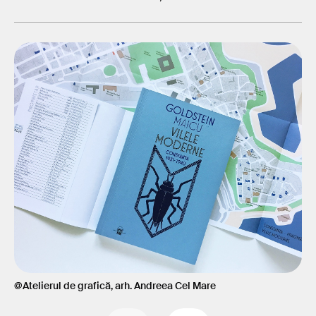
@At
@Atelierul de grafică, arh. Andreea Cel Mare