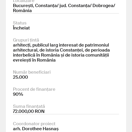
Localizare
București, Constanța/ jud. Constanța/ Dobrogea/
România
Status
Încheiat
Grupuri țintă
arhitecți, publicul larg interesat de patrimoniul
arhitectural, de istoria Constanței, de perioada
interbelică în România și de istoria comunității
evreiești în România
Număr beneficiari
25.000
Procent de finanțare
90%
Suma finanțată
72.000,00 RON
Coordonator proiect
arh. Dorothee Hasnaș