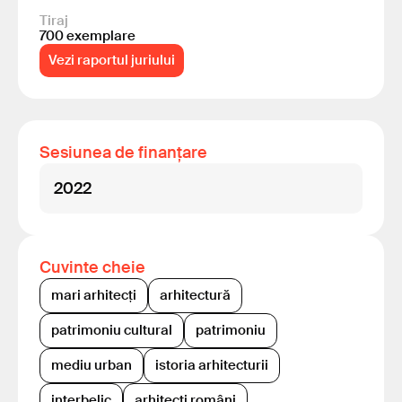
Tiraj
700 exemplare
Vezi raportul juriului
Sesiunea de finanțare
2022
Cuvinte cheie
mari arhitecți
arhitectură
patrimoniu cultural
patrimoniu
mediu urban
istoria arhitecturii
interbelic
arhitecți români