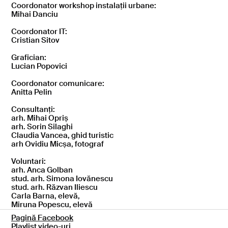
Coordonator workshop instalații urbane:
Mihai Danciu
Coordonator IT:
Cristian Sitov
Grafician:
Lucian Popovici
Coordonator comunicare:
Anitta Pelin
Consultanți:
arh. Mihai Opriș
arh. Sorin Silaghi
Claudia Vancea, ghid turistic
arh Ovidiu Micșa, fotograf
Voluntari:
arh. Anca Golban
stud. arh. Simona Iovănescu
stud. arh. Răzvan Iliescu
Carla Barna, elevă,
Miruna Popescu, elevă
Pagină Facebook
Playlist video-uri