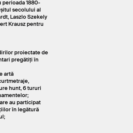
ru perioada 1880-
itul secolului al
rdt, Laszlo Szekely
bert Krausz pentru
dirilor proiectate de
tari pregătiți în
e artă
curtmetraje,
ure hunt, 6 tururi
rnamentelor;
are au participat
țiilor în legătură
ul;