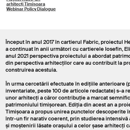
arhitecți Timișoara
Webinar Policy Dialogue
Început în anul 2017 în cartierul Fabric, proiectul H
a continuat în anii următori cu cartierele Iosefin, El
anul 2021 perspectiva proiectului a abordat patrimo
din perspectiva arhitecților care au contribuit la pr
construirea acestuia.
În urma cercetării efectuate în edițiile anterioare (
inventariate, peste 100 de articole redactate) s-a r
unor arhitecți a căror contribuție a marcat semnific
patrimoniului timișorean. Ediția din acest an a proi
Timișoara a propus unirea punctelor descoperite î
într-un fir narativ coerent, prin studierea intensivă a
și moștenirii lăsate orașului a celor șase arhitecți 