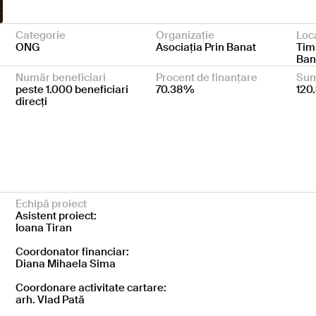
Categorie
Organizație
Loc
ONG
Asociația Prin Banat
Tim
Ban
Număr beneficiari
Procent de finanțare
Sum
peste 1.000 beneficiari
70.38%
120
direcți
Echipă proiect
Asistent proiect:
Ioana Tiran
Coordonator financiar:
Diana Mihaela Sima
Coordonare activitate cartare:
arh. Vlad Pată