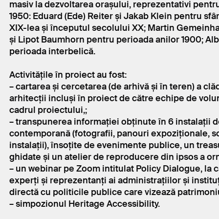
masiv la dezvoltarea orașului, reprezentativi pent
1950: Eduard (Ede) Reiter și Jakab Klein pentru sfârș
XIX-lea și începutul secolului XX; Martin Gemeinha
și Lipot Baumhorn pentru perioada anilor 1900; Al
perioada interbelică.
Activitățile în proiect au fost:
– cartarea și cercetarea (de arhivă și în teren) a clă
arhitecții incluși în proiect de către echipe de volun
cadrul proiectului,;
– transpunerea informației obținute în 6 instalații d
contemporană (fotografii, panouri expoziționale, s
instalații), însoțite de evenimente publice, un treas
ghidate și un atelier de reproducere din ipsos a o
– un webinar pe Zoom intitulat Policy Dialogue, la c
experți și reprezentanți ai administrațiilor și institu
directă cu politicile publice care vizează patrimoni
– simpozionul Heritage Accessibility.