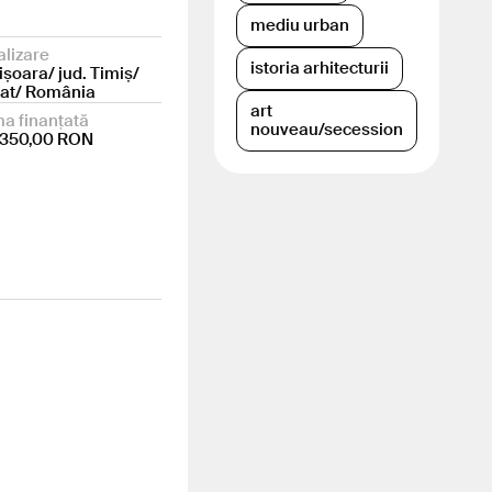
mediu urban
alizare
istoria arhitecturii
ișoara/ jud. Timiș/
at/ România
art
a finanțată
nouveau/secession
.350,00 RON