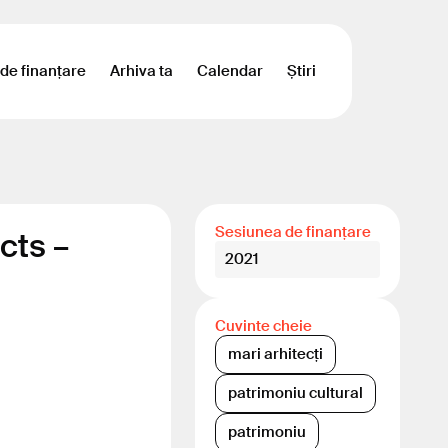
 de finanțare
Arhiva ta
Calendar
Știri
Sesiunea de finanțare
cts –
2021
Cuvinte cheie
mari arhitecți
patrimoniu cultural
patrimoniu