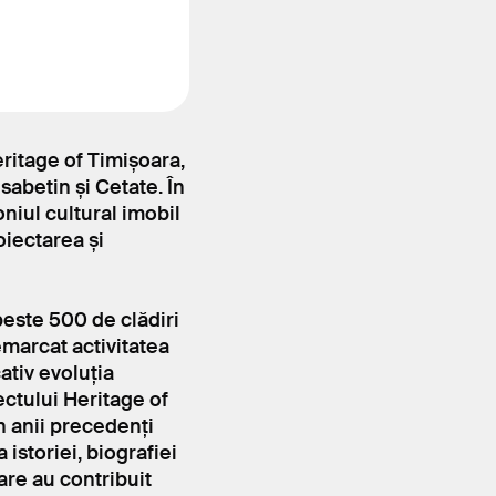
eritage of Timișoara,
isabetin și Cetate. În
niul cultural imobil
oiectarea și
peste 500 de clădiri
emarcat activitatea
ativ evoluția
ectului Heritage of
n anii precedenți
 istoriei, biografiei
care au contribuit