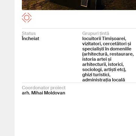
Status
Grupuri țintă
Încheiat
locuitorii Timișoarei,
vizitatori, cercetători și
specialiști în domeniile
(arhitectură, restaurare,
istoria artei și
arhitecturii, istorici,
sociologi, artiști etc),
ghizi turistici,
administrația locală
Coordonator proiect
arh. Mihai Moldovan