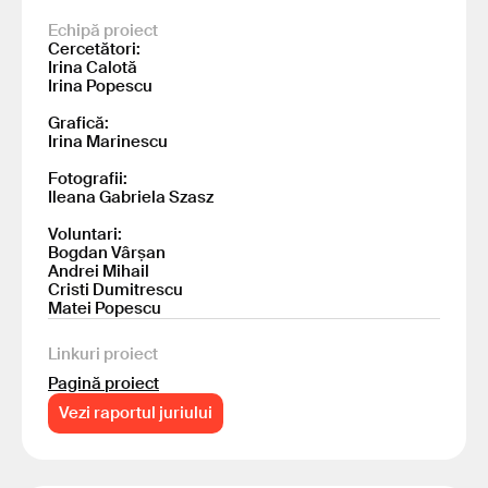
Echipă proiect
Cercetători:
Irina Calotă
Irina Popescu
Grafică:
Irina Marinescu
Fotografii:
Ileana Gabriela Szasz
Voluntari:
Bogdan Vârșan
Andrei Mihail
Cristi Dumitrescu
Matei Popescu
Linkuri proiect
Pagină proiect
Vezi raportul juriului