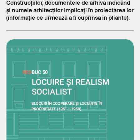
Construcțiilor, documentele de arhivă indicând
și numele arhitecților implicați în proiectarea lor
(informație ce urmează a fi cuprinsă în pliante).
@A