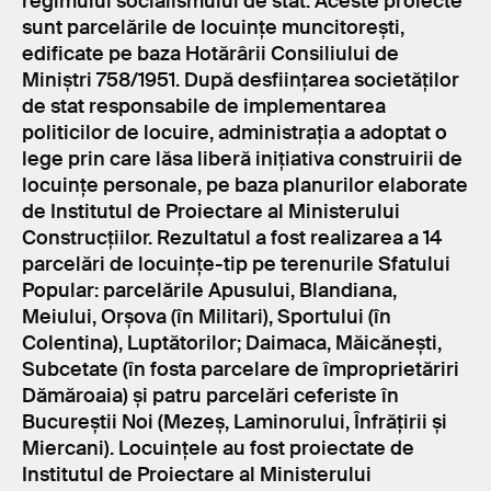
regimului socialismului de stat. Aceste proiecte
sunt parcelările de locuințe muncitorești,
edificate pe baza Hotărârii Consiliului de
Miniștri 758/1951. După desființarea societăților
de stat responsabile de implementarea
politicilor de locuire, administrația a adoptat o
lege prin care lăsa liberă inițiativa construirii de
locuințe personale, pe baza planurilor elaborate
de Institutul de Proiectare al Ministerului
Construcțiilor. Rezultatul a fost realizarea a 14
parcelări de locuințe-tip pe terenurile Sfatului
Popular: parcelările Apusului, Blandiana,
Meiului, Orșova (în Militari), Sportului (în
Colentina), Luptătorilor; Daimaca, Măicănești,
Subcetate (în fosta parcelare de împroprietăriri
Dămăroaia) și patru parcelări ceferiste în
Bucureștii Noi (Mezeș, Laminorului, Înfrățirii și
Miercani). Locuințele au fost proiectate de
Institutul de Proiectare al Ministerului