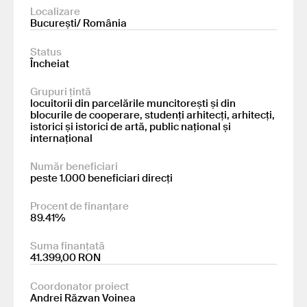
Localizare
București/ România
Status
Încheiat
Grupuri țintă
locuitorii din parcelările muncitorești și din
blocurile de cooperare, studenți arhitecți, arhitecți,
istorici și istorici de artă, public național și
internațional
Număr beneficiari
peste 1.000 beneficiari direcți
Procent de finanțare
89.41%
Suma finanțată
41.399,00 RON
Coordonator proiect
Andrei Răzvan Voinea