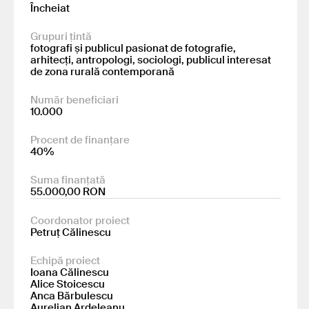
Încheiat
Grupuri țintă
fotografi și publicul pasionat de fotografie,
arhitecți, antropologi, sociologi, publicul interesat
de zona rurală contemporană
Număr beneficiari
10.000
Procent de finanțare
40%
Suma finanțată
55.000,00 RON
Coordonator proiect
Petruț Călinescu
Echipă proiect
Ioana Călinescu
Alice Stoicescu
Anca Bărbulescu
Aurelian Ardeleanu