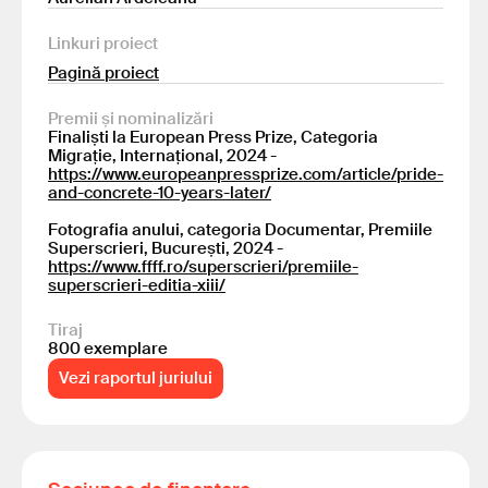
Linkuri proiect
Pagină proiect
Premii și nominalizări
Finaliști la European Press Prize, Categoria
Migrație, Internațional, 2024 -
https://www.europeanpressprize.com/article/pride-
and-concrete-10-years-later/
Fotografia anului, categoria Documentar, Premiile
Superscrieri, București, 2024 -
https://www.ffff.ro/superscrieri/premiile-
superscrieri-editia-xiii/
Tiraj
800 exemplare
Vezi raportul juriului