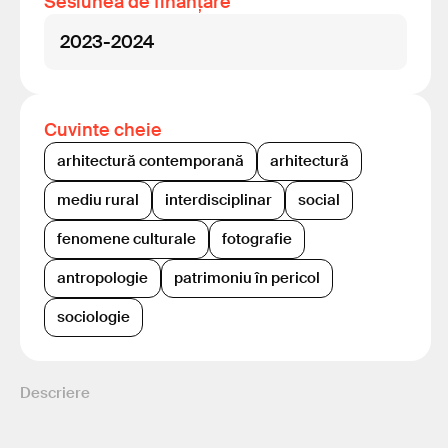
Sesiunea de finanțare
2023-2024
Cuvinte cheie
arhitectură contemporană
arhitectură
mediu rural
interdisciplinar
social
fenomene culturale
fotografie
antropologie
patrimoniu în pericol
sociologie
Descriere