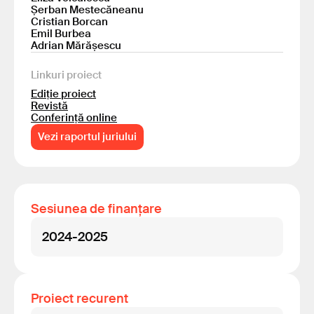
Șerban Mestecăneanu
Cristian Borcan
Emil Burbea
Adrian Mărășescu
Linkuri proiect
Ediție proiect
Revistă
Conferință online
Vezi raportul juriului
Sesiunea de finanțare
2024-2025
Proiect recurent