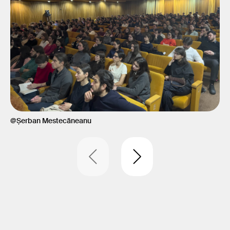
@Șerban Mestecăneanu
@Ș