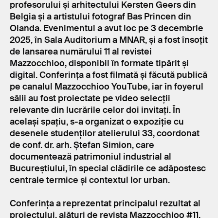
profesorului și arhitectului Kersten Geers din
Belgia și a artistului fotograf Bas Princen din
Olanda. Evenimentul a avut loc pe 3 decembrie
2025, în Sala Auditorium a MNAR, și a fost însoțit
de lansarea numărului 11 al revistei
Mazzocchioo, disponibil în formate tipărit și
digital. Conferința a fost filmată și făcută publică
pe canalul Mazzocchioo YouTube, iar în foyerul
sălii au fost proiectate pe video selecții
relevante din lucrările celor doi invitați. În
același spațiu, s-a organizat o expoziție cu
desenele studenților atelierului 33, coordonat
de conf. dr. arh. Ștefan Simion, care
documentează patrimoniul industrial al
Bucureștiului, în special clădirile ce adăpostesc
centrale termice și contextul lor urban.
Conferința a reprezentat principalul rezultat al
proiectului, alături de revista Mazzocchioo #11,