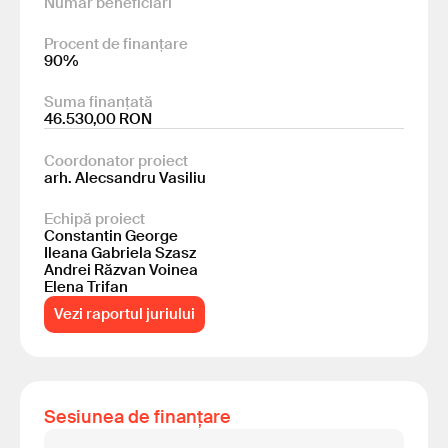
Număr beneficiari
Procent de finanțare
90%
Suma finanțată
46.530,00 RON
Coordonator proiect
arh. Alecsandru Vasiliu
Echipă proiect
Constantin George
Ileana Gabriela Szasz
Andrei Răzvan Voinea
Elena Trifan
Vezi raportul juriului
Sesiunea de finanțare