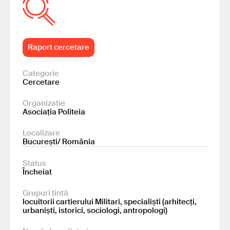
Raport cercetare
Categorie
Cercetare
Organizație
Asociația Politeia
Localizare
București/ România
Status
Încheiat
Grupuri țintă
locuitorii cartierului Militari, specialiști (arhitecți,
urbaniști, istorici, sociologi, antropologi)