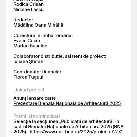
Rodica Crișan
Nicolae Lascu
Redactor:
Mădălina Oana Mihăilă
Corectură în limba română:
Evelin Ceciu
Marian Busuioc
Colaborator distribuție, asistent de proiect:
Iuliana Ștefan
Coordonator financiar:
Florea Țuguui
Linkuri proiect
Anunț lansare carte
Prezentare Bienala Națională de Arhitectură 2025
Premii și nominalizări
Selecție la secțiunea „Publicații de arhitectură” în
cadrul Bienalei Naționale de Arhitetcură 2025 (BNA
2025) -
https://www.uar-bna.ro/2025/proiecte/277/