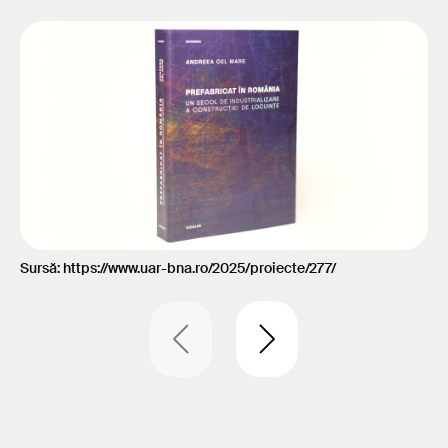
Sursă: https://www.uar-bna.ro/2025/proiecte/277/
Sur