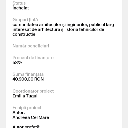
Status
Încheiat
Grupuri țintă
comunitatea arhitecților și inginerilor, publicul larg
interesat de arhitectură și istoria tehnicilor de
construcție
Număr beneficiari
Procent de finanțare
58%
Suma finanțată
40.900,00 RON
Coordonator proiect
Emilia Țugui
Echipă proiect
Autor:
Andreea Cel Mare
Autor prefață: