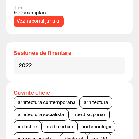
Tiraj
900 exemplare
Vezi raportul juriului
Sesiunea de finanțare
2022
Cuvinte cheie
arhitectură contemporană
arhitectură
arhitectură socialistă
interdisciplinar
industrie
mediu urban
noi tehnologii
istoria arhitecturii
doctorat
sec. 20