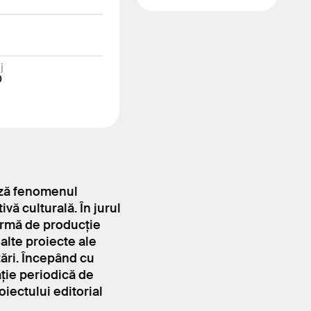
j
0
ează fenomenul
vă culturală. În jurul
formă de producție
 alte proiecte ale
ări. Începând cu
ție periodică de
oiectului editorial