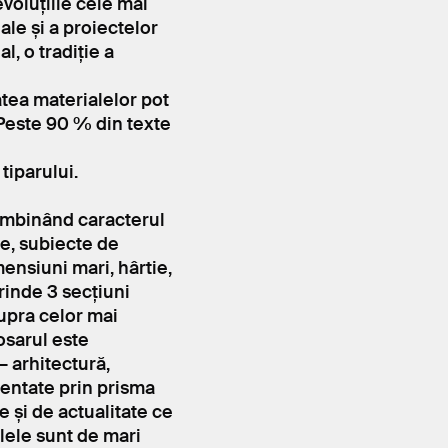
voluțiile cele mai
le și a proiectelor
, o tradiție a
atea materialelor pot
. Peste 90 % din texte
 tiparului.
 îmbinând caracterul
te, subiecte de
ensiuni mari, hârtie,
prinde 3 secțiuni
upra celor mai
Dosarul este
– arhitectură,
zentate prin prisma
 și de actualitate ce
olele sunt de mari