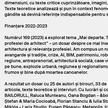
dimensiuni, cu texte critice cuprinzătoare, imagini, p
Texte teoretice analizează și pun în context fenom
gândite să devină referințe indispensabile pentru s
Finanțare 2022-2023
Numărul 169 (2023) a explorat tema „Mai departe. 
profesiei de arhitect” – un dosar despre ce mai în
arhitectura și relevanța profesiei. Am compus un 
avangarde și tradiție, crize, AI, BIM, patrimoniu, rob
regiune, antreprenoriat, arhitectură socială, case v
pe bune, explozie urbană, regiunea și regionalismul,
frumos și bine după moartea canoanelor.
A rezultat un dosar cu 25 de autori și birouri, 33 de 
articole, texte teoretice și interviuri. Cu lucrări și c
BAILORULL, Raluca Munteanu, Oana Bogdan – &bo
Ștefan & Maria Cocioabă, Florian Stanciu & Iulia S
Miklós – Larix Studio, Eugen Pănescu, Metapolis, I