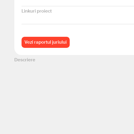
Linkuri proiect
Vezi raportul juriului
Descriere