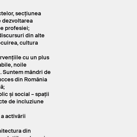
ctelor, secțiunea
e dezvoltarea
e profesiei;
iscursuri din alte
cuirea, cultura
ervențiile cu un plus
bile, noile
ale. Suntem mândri de
 succes din România
ă;
ic și social – spații
ecte de incluziune
a activării
hitectura din