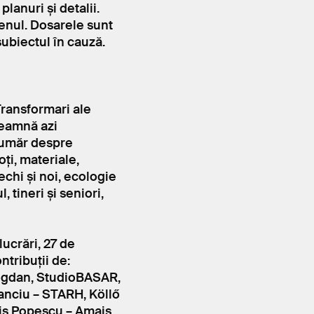
lanuri și detalii.
enul. Dosarele sunt
ubiectul în cauză.
Transformari ale
seamnă azi
număr despre
oți, materiale,
echi și noi, ecologie
 tineri și seniori,
lucrări, 27 de
ontribuții de:
gdan, StudioBASAR,
tanciu – STARH, Köllő
ris Popescu – Amais,