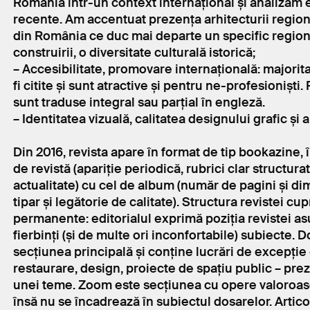
România într-un context internațional și analizăm e
recente. Am accentuat prezența arhitecturii regiona
din România ce duc mai departe un specific regional
construirii, o diversitate culturală istorică;
– Accesibilitate, promovare internațională: majorit
fi citite și sunt atractive și pentru ne-profesioniști
sunt traduse integral sau parțial în engleză.
– Identitatea vizuală, calitatea designului grafic și a
Din 2016, revista apare în format de tip bookazine,
de revistă (apariție periodică, rubrici clar structura
actualitate) cu cel de album (număr de pagini și dim
tipar și legătorie de calitate). Structura revistei cu
permanente: editorialul exprimă poziția revistei as
fierbinți (și de multe ori inconfortabile) subiecte. 
secțiunea principală și conține lucrări de excepție 
restaurare, design, proiecte de spațiu public – pre
unei teme. Zoom este secțiunea cu opere valoroase
însă nu se încadrează în subiectul dosarelor. Artic