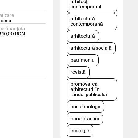
arhitecți
contemporani
alizare
arhitectură
mânia
contemporană
a finanțată
340,00 RON
arhitectură
arhitectură socială
patrimoniu
revistă
promovarea
arhitecturii în
rândul publicului
noi tehnologii
bune practici
ecologie