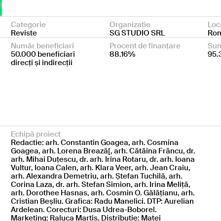
Categorie
Organizație
Loc
Reviste
SG STUDIO SRL
Ro
Număr beneficiari
Procent de finanțare
Sum
50.000 beneficiari
88.16%
95.
direcți și indirecții
Echipă proiect
Redactie: arh. Constantin Goagea, arh. Cosmina
Goagea, arh. Lorena Brează[, arh. Cătăina Frâncu, dr.
arh. Mihai Duțescu, dr. arh. Irina Rotaru, dr. arh. Ioana
Vultur, Ioana Calen, arh. Klara Veer, arh. Jean Craiu,
arh. Alexandra Demetriu, arh. Ștefan Tuchilă, arh.
Corina Laza, dr. arh. Stefan Simion, arh. Irina Meliță,
arh. Dorothee Hasnas, arh. Cosmin O. Gălățianu, arh.
Cristian Beșliu. Grafica: Radu Manelici. DTP: Aurelian
Ardelean. Corecturi: Dusa Udrea-Boborel.
Marketing: Raluca Marțiș, Distribuție: Matei