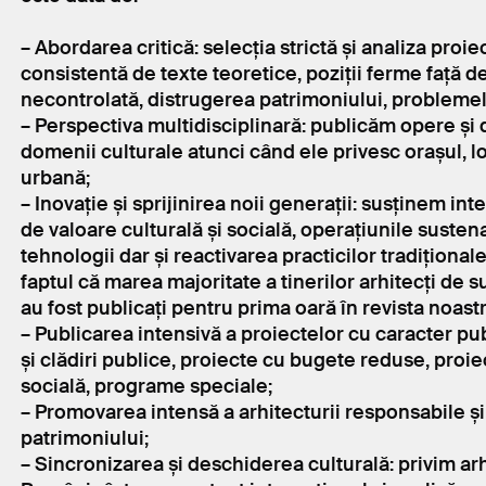
– Abordarea critică: selecția strictă și analiza proie
consistentă de texte teoretice, poziții ferme față d
necontrolată, distrugerea patrimoniului, problemel
– Perspectiva multidisciplinară: publicăm opere și d
domenii culturale atunci când ele privesc orașul, lo
urbană;
– Inovație și sprijinirea noii generații: susținem int
de valoare culturală și socială, operațiunile sustena
tehnologii dar și reactivarea practicilor tradițion
faptul că marea majoritate a tinerilor arhitecți de
au fost publicați pentru prima oară în revista noastr
– Publicarea intensivă a proiectelor cu caracter publ
și clădiri publice, proiecte cu bugete reduse, proi
socială, programe speciale;
– Promovarea intensă a arhitecturii responsabile și 
patrimoniului;
– Sincronizarea și deschiderea culturală: privim ar