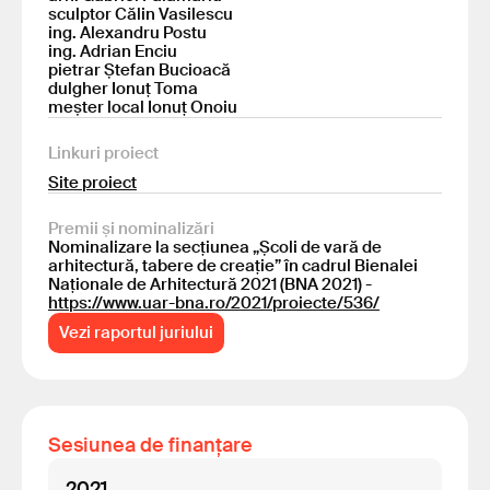
sculptor Călin Vasilescu
ing. Alexandru Postu
ing. Adrian Enciu
pietrar Ștefan Bucioacă
dulgher Ionuț Toma
meșter local Ionuț Onoiu
Linkuri proiect
Site proiect
Premii și nominalizări
Nominalizare la secțiunea „Școli de vară de
arhitectură, tabere de creație” în cadrul Bienalei
Naționale de Arhitectură 2021 (BNA 2021) -
https://www.uar-bna.ro/2021/proiecte/536/
Vezi raportul juriului
Sesiunea de finanțare
2021