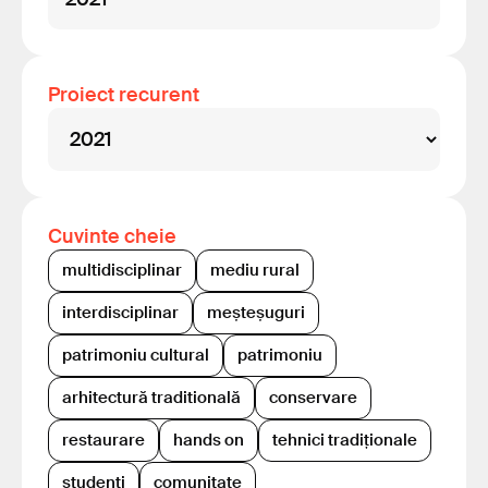
Proiect recurent
Cuvinte cheie
multidisciplinar
mediu rural
interdisciplinar
meșteșuguri
patrimoniu cultural
patrimoniu
arhitectură traditională
conservare
restaurare
hands on
tehnici tradiționale
studenți
comunitate