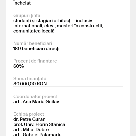
Încheiat
Grupuri țintă
studenți și stagiari arhitecți – inclusiv
internaționali, elevi, meșteri în construcții,
comunitatea locală
Număr beneficiari
180 beneficiari direcți
Procent de finanțare
60%
Suma finanțată
80.000,00 RON
Coordonator proiect
arh. Ana Maria Goilav
Echipă proiect
dr. Petre Guran
prof. Univ. Florin Stănică
arh. Mihai Dobre
arh. Gabriel Palamariu