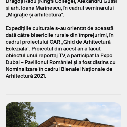
Dragoș Radu (King’s College), Alexandru Gussi
și arh. Ioana Marinescu, în cadrul seminarului
„Migrație și arhitectură”.
Expediţiile culturale s-au orientat de această
dată către bisericile rurale din împrejurimi, în
cadrul proiectului OAR „Ghid de Arhitectură
Eclezială”. Proiectul din acest an a făcut
obiectul unui reportaj TV, a participat la Expo
Dubai – Pavilionul României și a fost distins cu
Nominalizare în cadrul Bienalei Naționale de
Arhitectură 2021.