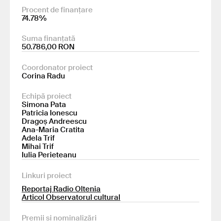
Procent de finanțare
74.78%
Suma finanțată
50.786,00 RON
Coordonator proiect
Corina Radu
Echipă proiect
Simona Pata
Patricia Ionescu
Dragoș Andreescu
Ana-Maria Cratita
Adela Trif
Mihai Trif
Iulia Perieteanu
Linkuri proiect
Reportaj Radio Oltenia
Articol Observatorul cultural
Premii și nominalizări