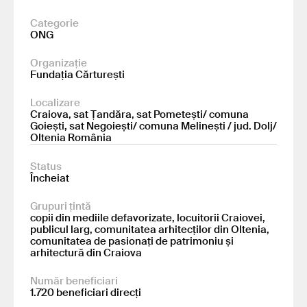
Categorie
ONG
Organizație
Fundația Cărturești
Localizare
Craiova, sat Țandăra, sat Pometești/ comuna
Goiești, sat Negoiești/ comuna Melinești / jud. Dolj/
Oltenia România
Status
Încheiat
Grupuri țintă
copii din mediile defavorizate, locuitorii Craiovei,
publicul larg, comunitatea arhitecților din Oltenia,
comunitatea de pasionați de patrimoniu și
arhitectură din Craiova
Număr beneficiari
1.720 beneficiari direcți