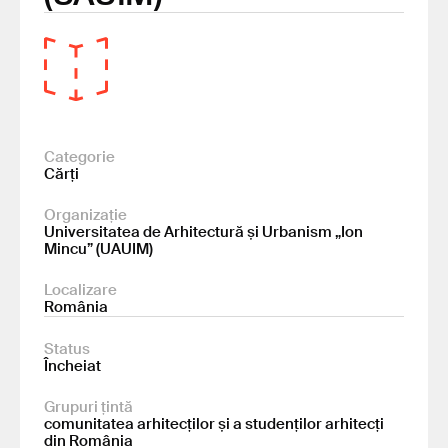
Categorie
Cărți
Organizație
Universitatea de Arhitectură și Urbanism „Ion
Mincu” (UAUIM)
Localizare
România
Status
Încheiat
Grupuri țintă
comunitatea arhitecților și a studenților arhitecți
din România