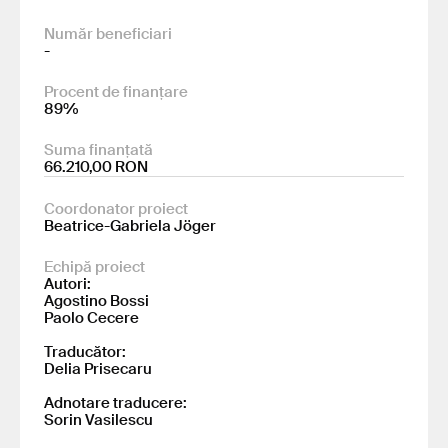
Număr beneficiari
-
Procent de finanțare
89%
Suma finanțată
66.210,00 RON
Coordonator proiect
Beatrice-Gabriela Jöger
Echipă proiect
Autori:
Agostino Bossi
Paolo Cecere
Traducător:
Delia Prisecaru
Adnotare traducere:
Sorin Vasilescu