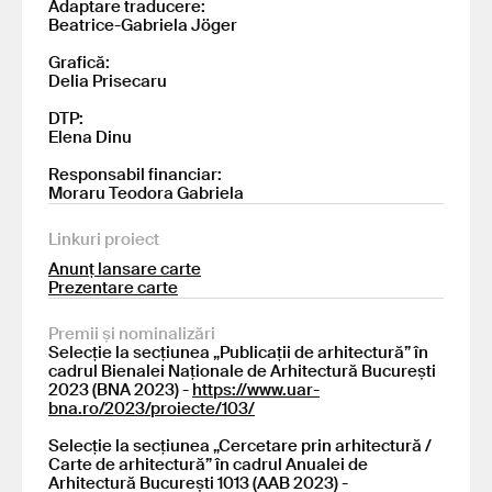
Adaptare traducere:
Beatrice-Gabriela Jöger
Grafică:
Delia Prisecaru
DTP:
Elena Dinu
Responsabil financiar:
Moraru Teodora Gabriela
Linkuri proiect
Anunț lansare carte
Prezentare carte
Premii și nominalizări
Selecție la secțiunea „Publicații de arhitectură” în
cadrul Bienalei Naționale de Arhitectură București
2023 (BNA 2023) -
https://www.uar-
bna.ro/2023/proiecte/103/
Selecție la secțiunea „Cercetare prin arhitectură /
Carte de arhitectură” în cadrul Anualei de
Arhitectură București 1013 (AAB 2023) -