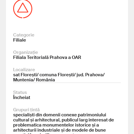
Categorie
Filiale
Organizație
Filiala Teritorială Prahova a OAR
Localizare
sat Florești/ comuna Florești/ jud. Prahova/
Muntenia/ România
Status
Încheiat
Grupuri țintă
specialiști din domenii conexe patrimoniului
cultural și arhitectural, publicul larg interesat de
problematica monumentelor istorice și a
arhitecturii industriale și de modele de bune