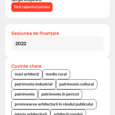
Sergiu Iosipescu
Vezi raportul juriului
Sesiunea de finanțare
2022
Cuvinte cheie
mari arhitecți
mediu rural
patrimoniu industrial
patrimoniu cultural
patrimoniu
patrimoniu în pericol
promovarea arhitecturii în rândul publicului
istoria arhitecturii
arhitecți români