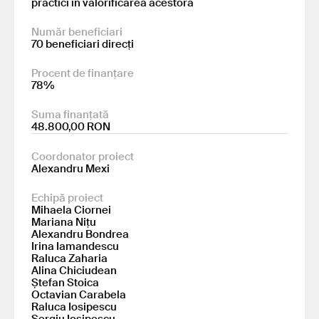
practici în valorificarea acestora
Număr beneficiari
70 beneficiari direcți
Procent de finanțare
78%
Suma finanțată
48.800,00 RON
Coordonator proiect
Alexandru Mexi
Echipă proiect
Mihaela Ciornei
Mariana Nițu
Alexandru Bondrea
Irina Iamandescu
Raluca Zaharia
Alina Chiciudean
Ștefan Stoica
Octavian Carabela
Raluca Iosipescu