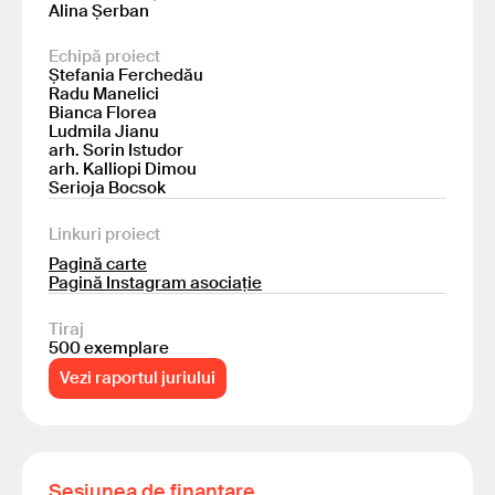
Alina Șerban
Echipă proiect
Ștefania Ferchedău
Radu Manelici
Bianca Florea
Ludmila Jianu
arh. Sorin Istudor
arh. Kalliopi Dimou
Serioja Bocsok
Linkuri proiect
Pagină carte
Pagină Instagram asociație
Tiraj
500 exemplare
Vezi raportul juriului
Sesiunea de finanțare