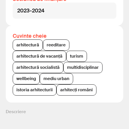
2023-2024
Cuvinte cheie
arhitectură
reeditare
arhitectură de vacanță
turism
arhitectură socialistă
multidisciplinar
wellbeing
mediu urban
istoria arhitecturii
arhitecți români
Descriere