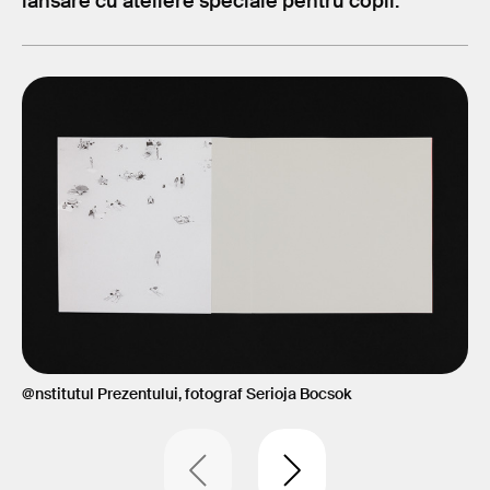
lansare cu ateliere speciale pentru copii.
@nstitutul Prezentului, fotograf Serioja Bocsok
@ns