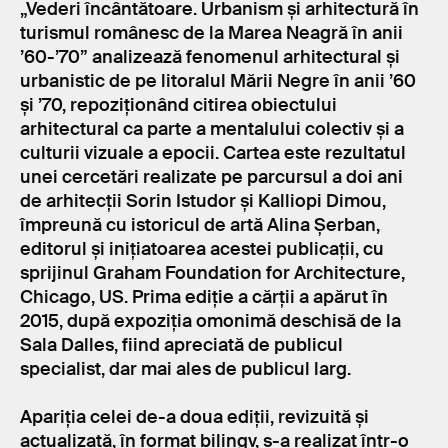
„Vederi încântătoare. Urbanism și arhitectură în
turismul românesc de la Marea Neagră în anii
’60-’70” analizează fenomenul arhitectural și
urbanistic de pe litoralul Mării Negre în anii ’60
și ’70, repoziționând citirea obiectului
arhitectural ca parte a mentalului colectiv și a
culturii vizuale a epocii. Cartea este rezultatul
unei cercetări realizate pe parcursul a doi ani
de arhitecții Sorin Istudor și Kalliopi Dimou,
împreună cu istoricul de artă Alina Șerban,
editorul și inițiatoarea acestei publicații, cu
sprijinul Graham Foundation for Architecture,
Chicago, US. Prima ediție a cărții a apărut în
2015, după expoziția omonimă deschisă de la
Sala Dalles, fiind apreciată de publicul
specialist, dar mai ales de publicul larg.
Apariția celei de-a doua ediții, revizuită și
actualizată, în format bilingv, s-a realizat într-o