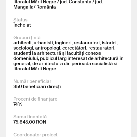
litoralul Mării Negre / jud. Constanța / jud.
Mangalia/ România
Status
Încheiat
Grupuri țintă
arhitecți, urbaniști, ingineri, restauratori, istorici,
sociologi, antropologi, cercetători, restauratori,
studenți la arhitectură și facultăți conexe
domeniului, publicul larg interesat de arhitectură în
general, de arhitectura din perioada socialistă și
litoralul Mării Negre
Număr beneficiari
350 beneficiari direcți
Procent de finanțare
74%
Suma finanțată
75.845,00 RON
Coordonator proiect