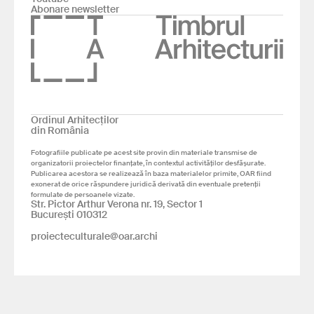
Abonare newsletter
Ordinul Arhitecților
din România
Fotografiile publicate pe acest site provin din materiale transmise de
organizatorii proiectelor finanțate, în contextul activităților desfășurate.
Publicarea acestora se realizează în baza materialelor primite, OAR fiind
exonerat de orice răspundere juridică derivată din eventuale pretenții
formulate de persoanele vizate.
Str. Pictor Arthur Verona nr. 19, Sector 1
București 010312
proiecteculturale@oar.archi