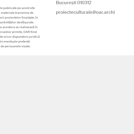
București 010312
le publicate pe acest site
proiecteculturale@oar.archi
n materiale transmise de
rii proiectelor finanțate, în
activităților desfășurate.
a acestora se realizează în
rialelor primite, OAR fiind
de orice răspundere juridică
din eventuale pretenții
 de persoanele vizate.