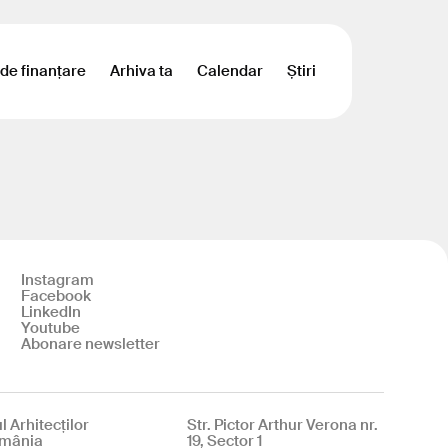
 de finanțare
Arhiva ta
Calendar
Știri
Instagram
Facebook
LinkedIn
Youtube
Abonare newsletter
l Arhitecților
Str. Pictor Arthur Verona nr.
omânia
19, Sector 1