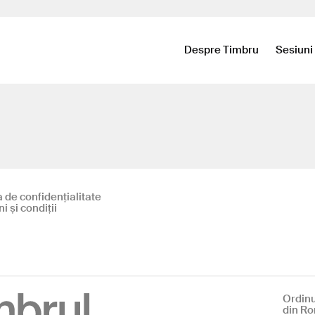
Despre Timbru
Sesiuni
a de confidențialitate
 și condiții
Ordinu
din R