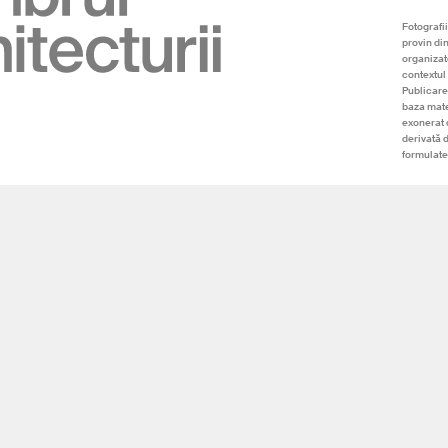
Fotografii
provin di
organizato
contextul 
Publicare
baza mate
exonerat 
derivată 
formulate