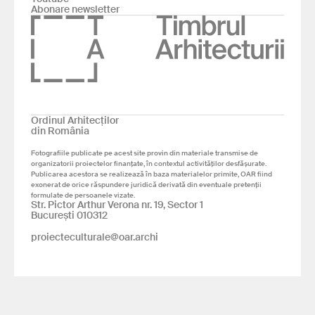
Abonare newsletter
Ordinul Arhitecților
din România
Fotografiile publicate pe acest site provin din materiale transmise de
organizatorii proiectelor finanțate, în contextul activităților desfășurate.
Publicarea acestora se realizează în baza materialelor primite, OAR fiind
exonerat de orice răspundere juridică derivată din eventuale pretenții
formulate de persoanele vizate.
Str. Pictor Arthur Verona nr. 19, Sector 1
București 010312
proiecteculturale@oar.archi