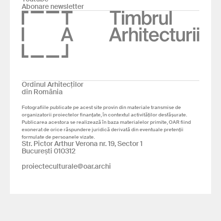
Abonare newsletter
Ordinul Arhitecților
din România
Fotografiile publicate pe acest site provin din materiale transmise de
organizatorii proiectelor finanțate, în contextul activităților desfășurate.
Publicarea acestora se realizează în baza materialelor primite, OAR fiind
exonerat de orice răspundere juridică derivată din eventuale pretenții
formulate de persoanele vizate.
Str. Pictor Arthur Verona nr. 19, Sector 1
București 010312
proiecteculturale@oar.archi