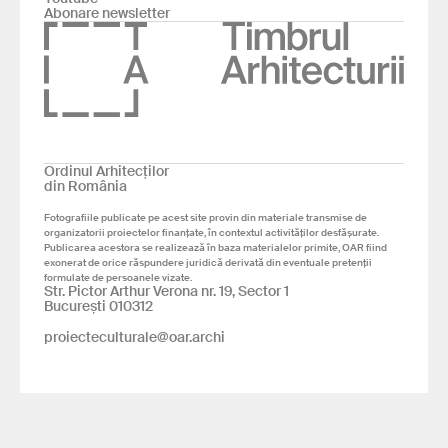
Abonare newsletter
Ordinul Arhitecților
din România
Fotografiile publicate pe acest site provin din materiale transmise de
organizatorii proiectelor finanțate, în contextul activităților desfășurate.
Publicarea acestora se realizează în baza materialelor primite, OAR fiind
exonerat de orice răspundere juridică derivată din eventuale pretenții
formulate de persoanele vizate.
Str. Pictor Arthur Verona nr. 19, Sector 1
București 010312
proiecteculturale@oar.archi