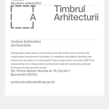
Abonare newsletter
Ordinul Arhitecților
din România
Fotografiile publicate pe acest site provin din materiale transmise de
organizatorii proiectelor finanțate, în contextul activităților desfășurate.
Publicarea acestora se realizează în baza materialelor primite, OAR fiind
exonerat de orice răspundere juridică derivată din eventuale pretenții
formulate de persoanele vizate.
Str. Pictor Arthur Verona nr. 19, Sector 1
București 010312
proiecteculturale@oar.archi