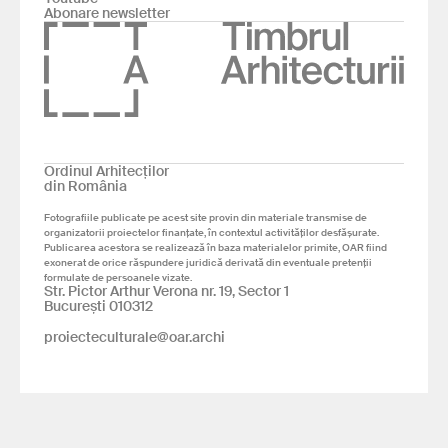
Abonare newsletter
Ordinul Arhitecților
din România
Fotografiile publicate pe acest site provin din materiale transmise de
organizatorii proiectelor finanțate, în contextul activităților desfășurate.
Publicarea acestora se realizează în baza materialelor primite, OAR fiind
exonerat de orice răspundere juridică derivată din eventuale pretenții
formulate de persoanele vizate.
Str. Pictor Arthur Verona nr. 19, Sector 1
București 010312
proiecteculturale@oar.archi