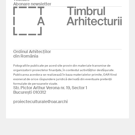
Abonare newsletter
Ordinul Arhitecților
din România
Fotografiile publicate pe acest site provin din materiale transmise de
organizatorii proiectelor finanțate, în contextul activităților desfășurate.
Publicarea acestora se realizează în baza materialelor primite, OAR fiind
exonerat de orice răspundere juridică derivată din eventuale pretenții
formulate de persoanele vizate.
Str. Pictor Arthur Verona nr. 19, Sector 1
București 010312
proiecteculturale@oar.archi