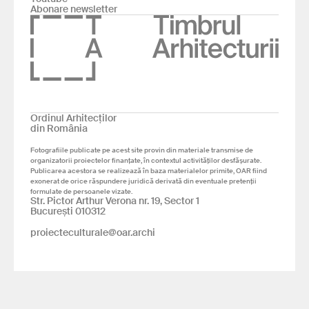
Abonare newsletter
Ordinul Arhitecților
din România
Fotografiile publicate pe acest site provin din materiale transmise de
organizatorii proiectelor finanțate, în contextul activităților desfășurate.
Publicarea acestora se realizează în baza materialelor primite, OAR fiind
exonerat de orice răspundere juridică derivată din eventuale pretenții
formulate de persoanele vizate.
Str. Pictor Arthur Verona nr. 19, Sector 1
București 010312
proiecteculturale@oar.archi