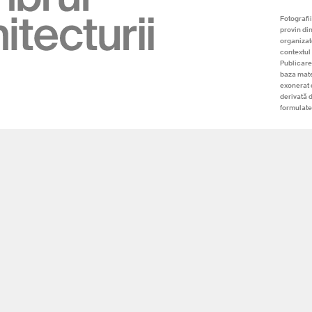
Fotografii
provin di
organizato
contextul 
Publicare
baza mate
exonerat 
derivată 
formulate