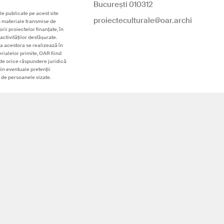
București 010312
le publicate pe acest site
proiecteculturale@oar.archi
n materiale transmise de
rii proiectelor finanțate, în
activităților desfășurate.
a acestora se realizează în
rialelor primite, OAR fiind
de orice răspundere juridică
din eventuale pretenții
 de persoanele vizate.