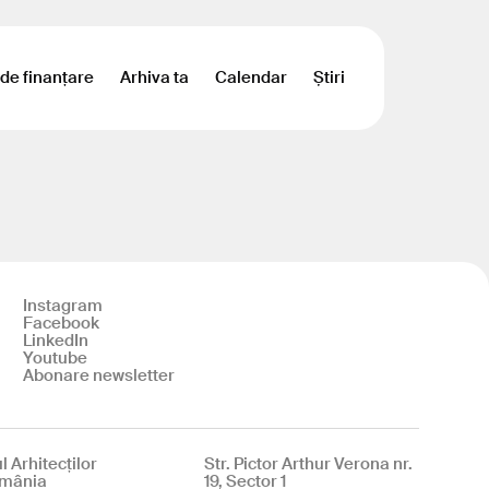
 de finanțare
Arhiva ta
Calendar
Știri
Instagram
Facebook
LinkedIn
Youtube
Abonare newsletter
l Arhitecților
Str. Pictor Arthur Verona nr.
omânia
19, Sector 1