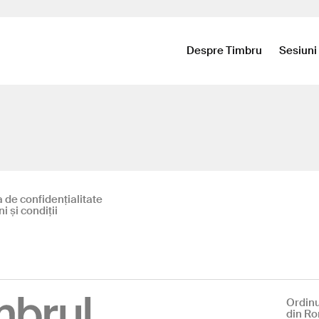
Despre Timbru
Sesiuni
a de confidențialitate
 și condiții
Ordinu
din R