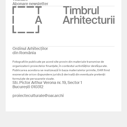
Abonare newsletter
Ordinul Arhitecților
din România
Fotografiile publicate pe acest site provin din materiale transmise de
organizatorii proiectelor finanțate, în contextul activităților desfășurate.
Publicarea acestora se realizează în baza materialelor primite, OAR fiind
exonerat de orice răspundere juridică derivată din eventuale pretenții
formulate de persoanele vizate.
Str. Pictor Arthur Verona nr. 19, Sector 1
București 010312
proiecteculturale@oar.archi