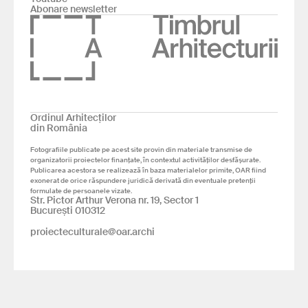
Abonare newsletter
Ordinul Arhitecților
din România
Fotografiile publicate pe acest site provin din materiale transmise de
organizatorii proiectelor finanțate, în contextul activităților desfășurate.
Publicarea acestora se realizează în baza materialelor primite, OAR fiind
exonerat de orice răspundere juridică derivată din eventuale pretenții
formulate de persoanele vizate.
Str. Pictor Arthur Verona nr. 19, Sector 1
București 010312
proiecteculturale@oar.archi