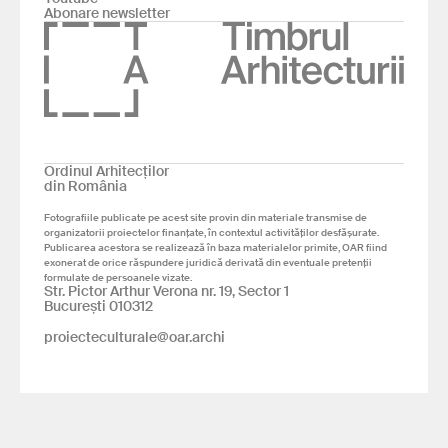
Abonare newsletter
Ordinul Arhitecților
din România
Fotografiile publicate pe acest site provin din materiale transmise de
organizatorii proiectelor finanțate, în contextul activităților desfășurate.
Publicarea acestora se realizează în baza materialelor primite, OAR fiind
exonerat de orice răspundere juridică derivată din eventuale pretenții
formulate de persoanele vizate.
Str. Pictor Arthur Verona nr. 19, Sector 1
București 010312
proiecteculturale@oar.archi