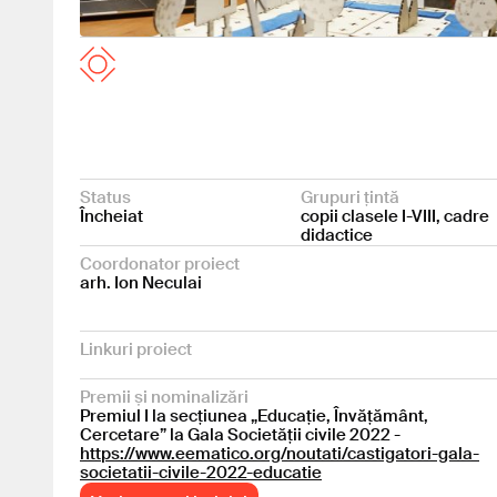
Status
Grupuri țintă
Încheiat
copii clasele I-VIII, cadre
didactice
Coordonator proiect
arh. Ion Neculai
Linkuri proiect
Premii și nominalizări
Premiul I la secțiunea „Educație, Învățământ,
Cercetare” la Gala Societății civile 2022 -
https://www.eematico.org/noutati/castigatori-gala-
societatii-civile-2022-educatie