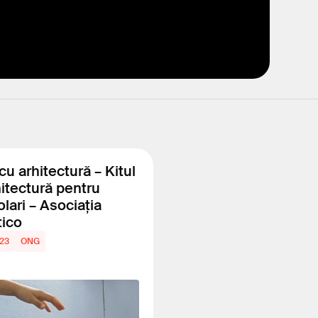
cu arhitectură – Kitul
itectură pentru
lari – Asociația
ico
23
ONG