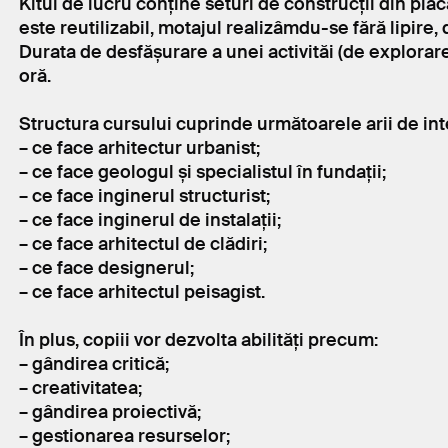
Kitul de lucru conține seturi de construcții din placa
este reutilizabil, motajul realizâmdu-se fără lipire,
Durata de desfășurare a unei activităi (de explorare
oră.
Structura cursului cuprinde următoarele arii de int
– ce face arhitectur urbanist;
– ce face geologul și specialistul în fundații;
– ce face inginerul structurist;
– ce face inginerul de instalații;
– ce face arhitectul de clădiri;
– ce face designerul;
– ce face arhitectul peisagist.
În plus, copiii vor dezvolta abilități precum:
– gândirea critică;
– creativitatea;
– gândirea proiectivă;
– gestionarea resurselor;