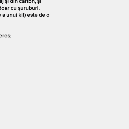
j și din carton, și
 doar cu șuruburi.
 a unui kit) este de o
eres: