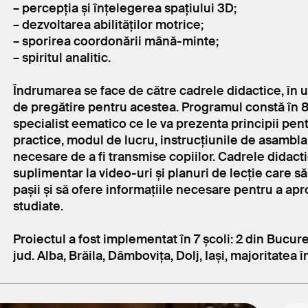
– percepția și înțelegerea spațiului 3D;
– dezvoltarea abilităților motrice;
– sporirea coordonării mână-minte;
– spiritul analitic.
Îndrumarea se face de către cadrele didactice, în
de pregătire pentru acestea. Programul constă în 8 
specialist eematico ce le va prezenta principii pentr
practice, modul de lucru, instrucțiunile de asamblar
necesare de a fi transmise copiilor. Cadrele didact
suplimentar la video-uri și planuri de lecție care să
pașii și să ofere informațiile necesare pentru a ap
studiate.
Proiectul a fost implementat în 7 școli: 2 din Bucure
jud. Alba, Brăila, Dâmbovița, Dolj, Iași, majoritatea 