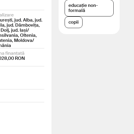
educație non-
formală
alizare
rești, jud. Alba, jud.
copii
ila, jud. Dâmbovița,
 Dolj, jud. Iași/
nsilvania, Oltenia,
tenia, Moldova/
mânia
a finanțată
028,00 RON