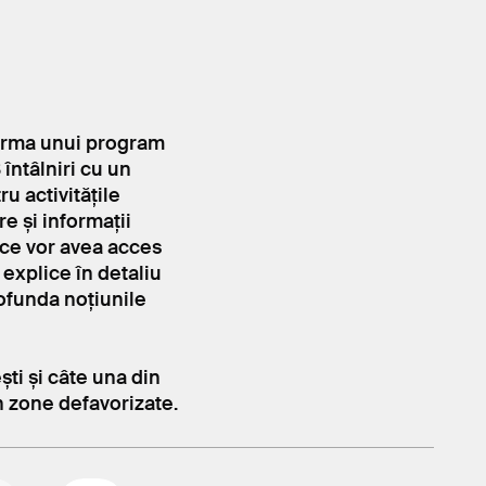
 urma unui program
întâlniri cu un
u activitățile
e și informații
ice vor avea acces
 explice în detaliu
rofunda noțiunile
ști și câte una din
în zone defavorizate.