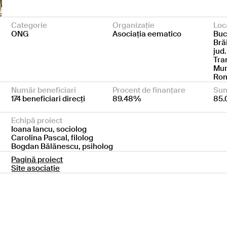
Categorie
Organizație
Loc
ONG
Asociația eematico
Bucu
Bră
jud.
Tra
Mun
Ro
Număr beneficiari
Procent de finanțare
Sum
174 beneficiari direcți
89.48%
85.
Echipă proiect
Ioana Iancu, sociolog
Carolina Pascal, filolog
Bogdan Bălănescu, psiholog
Pagină proiect
Site asociație