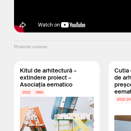
Proiecte conexe
Kitul de arhitectură –
Cutia 
extindere proiect –
de arh
Asociația eematico
preșco
eemat
2022
ONG
2022-20