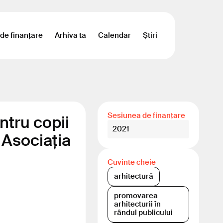
 de finanțare
Arhiva ta
Calendar
Știri
Sesiunea de finanțare
ntru copii
2021
 Asociația
Cuvinte cheie
arhitectură
promovarea
arhitecturii în
rândul publicului