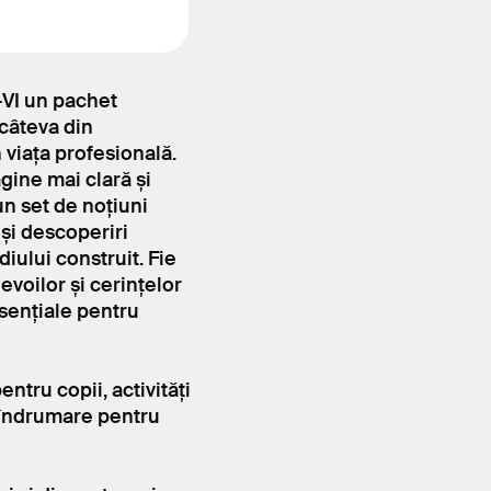
I-VI un pachet
 câteva din
 viața profesională.
gine mai clară și
un set de noțiuni
și descoperiri
diului construit. Fie
evoilor și cerințelor
esențiale pentru
ntru copii, activități
e îndrumare pentru