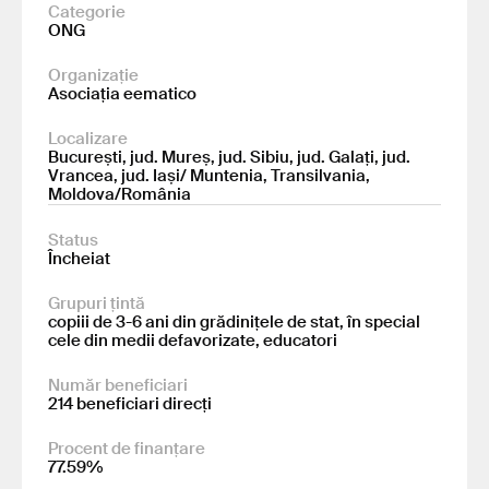
Categorie
ONG
Organizație
Asociația eematico
Localizare
București, jud. Mureș, jud. Sibiu, jud. Galați, jud.
Vrancea, jud. Iași/ Muntenia, Transilvania,
Moldova/România
Status
Încheiat
Grupuri țintă
copiii de 3-6 ani din grădinițele de stat, în special
cele din medii defavorizate, educatori
Număr beneficiari
214 beneficiari direcți
Procent de finanțare
77.59%