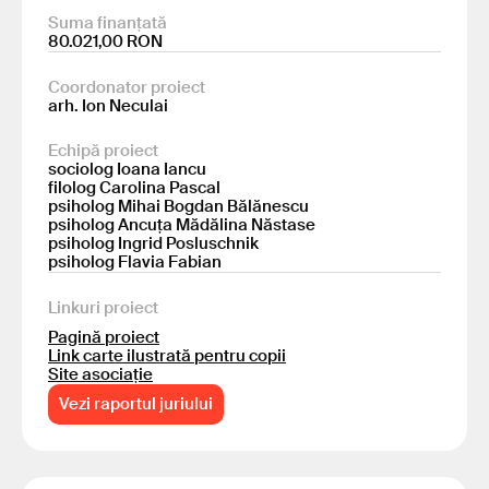
Suma finanțată
80.021,00 RON
Coordonator proiect
arh. Ion Neculai
Echipă proiect
sociolog Ioana Iancu
filolog Carolina Pascal
psiholog Mihai Bogdan Bălănescu
psiholog Ancuța Mădălina Năstase
psiholog Ingrid Posluschnik
psiholog Flavia Fabian
Linkuri proiect
Pagină proiect
Link carte ilustrată pentru copii
Site asociație
Vezi raportul juriului