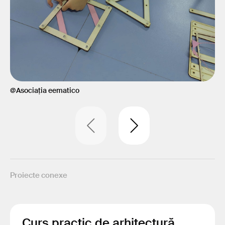
@Asociația eematico
@A
Proiecte conexe
Curs practic de arhitectură