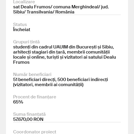
Localizare
sat Dealu Frumos/ comuna Merghindeal/ jud.
Sibiu/ Transilvania/ România
Status
Încheiat
Grupuri țintă
studenți din cadrul UAUIM din București și Sibiu,
arhitecți stagiari din țară, membrii comunității
locale și online, turiști și vizitatori ai satului Dealu
Frumos
Număr beneficiari
51 beneficiari direcți, 500 beneficiari indirecți
(vizitatori, membrii ai comunității)
Procent de finanțare
65%
Suma finanțată
57.670,00 RON
Coordonator proiect