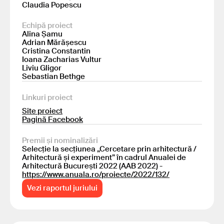
Claudia Popescu
Echipă proiect
Alina Șamu
Adrian Mărășescu
Cristina Constantin
Ioana Zacharias Vultur
Liviu Gligor
Sebastian Bethge
Linkuri proiect
Site proiect
Pagină Facebook
Premii și nominalizări
Selecție la secțiunea „Cercetare prin arhitectură /
Arhitectură și experiment” în cadrul Anualei de
Arhitectură București 2022 (AAB 2022) -
https://www.anuala.ro/proiecte/2022/132/
Vezi raportul juriului