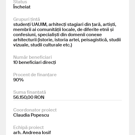
Status
Încheiat
Grupuri țintă
studenți UAUIM, arhitecți stagiari din țară, artiști,
membrii ai comunității locale, de diferite etnii și
confesiuni, specialiști din domenii conexe
arhitecturii (istorie, istoria artei, peisagistică, studii
vizuale, studii culturale etc.)
Număr beneficiari
10 beneficiari direcți
Procent de finanțare
90%
Suma finanțată
56.150,00 RON
Coordonator proiect
Claudia Popescu
Echipă proiect
arh. Andreea Iosif