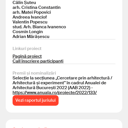
Călin Șuteu
arh. Cristina Constantin
arh. Matei Popovici
Andreea Ivanciof
Valentin Popescu
stud. Arh. Bianca Ivanenco
Cosmin Longin
Adrian Mărășescu
Linkuri proiect
Pagină proiect
Call înscriere participanți
Premii și nominalizări
Selecție la secțiunea „Cercetare prin arhitectură /
Arhitectură și experiment” în cadrul Anualei de
Arhitectură București 2022 (AAB 2022) -
https://www.anuala.ro/proiecte/2022/133/
Vezi raportul juriului