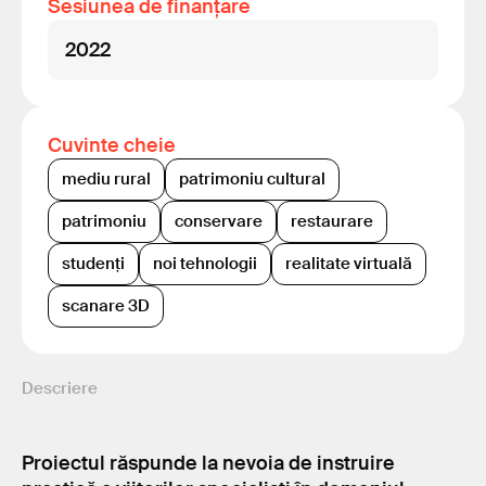
Sesiunea de finanțare
2022
Cuvinte cheie
mediu rural
patrimoniu cultural
patrimoniu
conservare
restaurare
studenți
noi tehnologii
realitate virtuală
scanare 3D
Descriere
Proiectul răspunde la nevoia de instruire