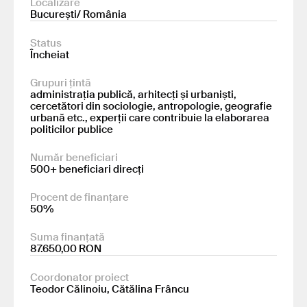
Localizare
București/ România
Status
Încheiat
Grupuri țintă
administrația publică, arhitecți și urbaniști,
cercetători din sociologie, antropologie, geografie
urbană etc., experții care contribuie la elaborarea
politicilor publice
Număr beneficiari
500+ beneficiari direcți
Procent de finanțare
50%
Suma finanțată
87.650,00 RON
Coordonator proiect
Teodor Călinoiu, Cătălina Frâncu