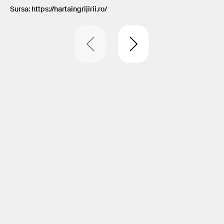
Sursa: https://hartaingrijirii.ro/
@T