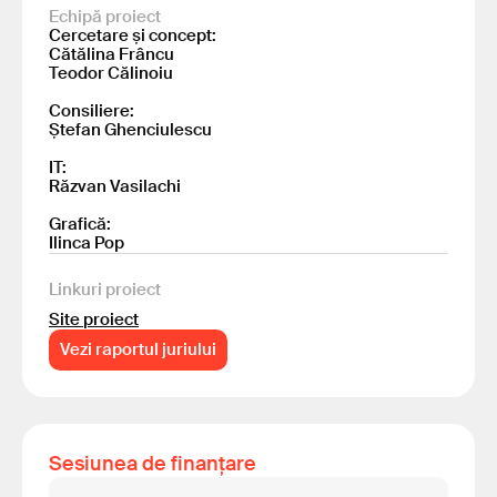
Echipă proiect
Cercetare și concept:
Cătălina Frâncu
Teodor Călinoiu
Consiliere:
Ștefan Ghenciulescu
IT:
Răzvan Vasilachi
Grafică:
Ilinca Pop
Linkuri proiect
Site proiect
Vezi raportul juriului
Sesiunea de finanțare